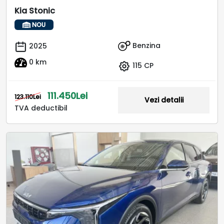
Kia Stonic
NOU
Benzina
2025
0 km
115 CP
111.450Lei
123.110Lei
Vezi detalii
TVA deductibil