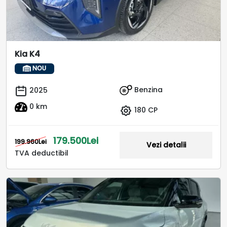
Kia K4
NOU
Benzina
2025
0 km
180 CP
179.500Lei
199.960Lei
Vezi detalii
TVA deductibil