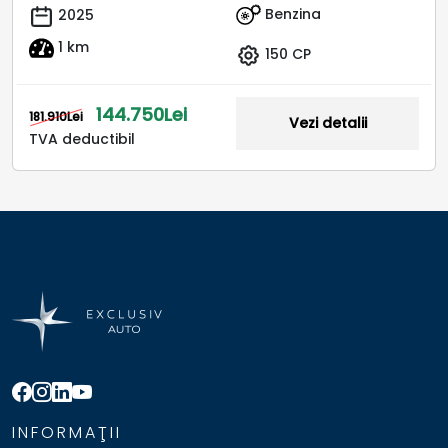
Benzina
2025
1 km
150 CP
144.750Lei
181.910Lei
Vezi detalii
TVA deductibil
INFORMAŢII