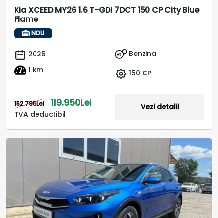
Kia XCEED MY26 1.6 T-GDI 7DCT 150 CP City Blue
Flame
NOU
Benzina
2025
1 km
150 CP
119.950Lei
152.795Lei
Vezi detalii
TVA deductibil