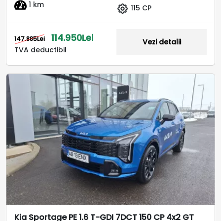
1 km
115 CP
114.950Lei
147.885Lei
Vezi detalii
TVA deductibil
Kia Sportage PE 1.6 T-GDI 7DCT 150 CP 4x2 GT