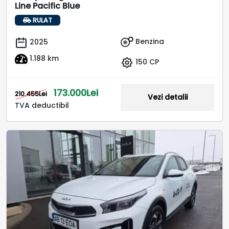
Line Pacific Blue
RULAT
Benzina
2025
1.188 km
150 CP
173.000Lei
210.455Lei
Vezi detalii
TVA deductibil