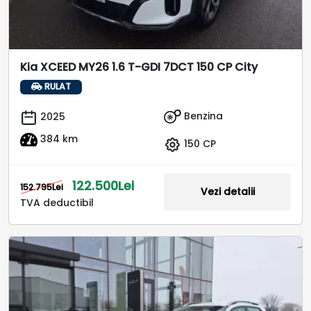
Kia XCEED MY26 1.6 T-GDI 7DCT 150 CP City
RULAT
Benzina
2025
384 km
150 CP
122.500Lei
152.795Lei
Vezi detalii
TVA deductibil