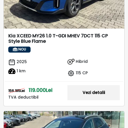
Kia XCEED MY26 1.0 T-GDI MHEV 7DCT 115 CP
Style Blue Flame
NOU
Hibrid
2025
1 km
115 CP
119.000Lei
156.185Lei
Vezi detalii
TVA deductibil