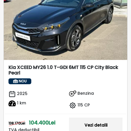
Kia XCEED MY26 1.0 T-GDI 6MT 115 CP City Black
Pearl
NOU
Benzina
2025
1 km
115 CP
104.400Lei
138.170Lei
Vezi detalii
TVA deductibil