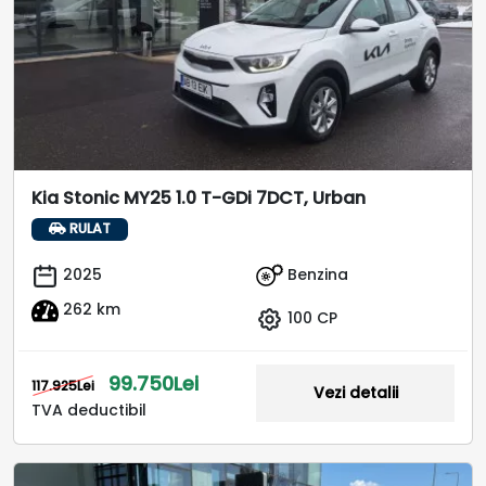
Kia Stonic MY25 1.0 T-GDi 7DCT, Urban
RULAT
Benzina
2025
262 km
100 CP
99.750Lei
117.925Lei
Vezi detalii
TVA deductibil