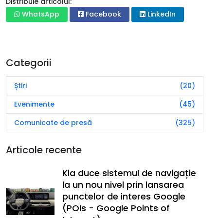
Distribuie articolul:
WhatsApp
Facebook
LinkedIn
Categorii
Știri
(20)
Evenimente
(45)
Comunicate de presă
(325)
Articole recente
Kia duce sistemul de navigație
la un nou nivel prin lansarea
punctelor de interes Google
(POIs - Google Points of