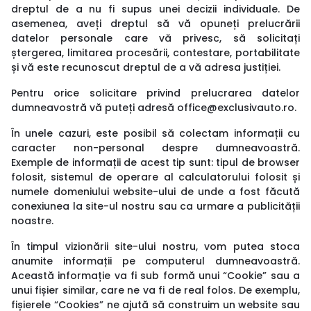
dreptul de a nu fi supus unei decizii individuale. De
asemenea, aveți dreptul să vă opuneți prelucrării
datelor personale care vă privesc, să solicitați
ștergerea, limitarea procesării, contestare, portabilitate
și vă este recunoscut dreptul de a vă adresa justiției.
Pentru orice solicitare privind prelucrarea datelor
dumneavostră vă puteți adresă office@exclusivauto.ro.
În unele cazuri, este posibil să colectam informații cu
caracter non-personal despre dumneavoastră.
Exemple de informații de acest tip sunt: tipul de browser
folosit, sistemul de operare al calculatorului folosit și
numele domeniului website-ului de unde a fost făcută
conexiunea la site-ul nostru sau ca urmare a publicității
noastre.
În timpul vizionării site-ului nostru, vom putea stoca
anumite informații pe computerul dumneavoastră.
Această informație va fi sub formă unui “Cookie” sau a
unui fișier similar, care ne va fi de real folos. De exemplu,
fișierele “Cookies” ne ajută să construim un website sau