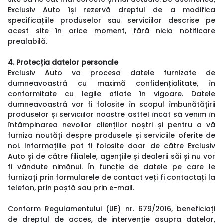
Exclusiv Auto își rezervă dreptul de a modifica
specificațiile produselor sau serviciilor descrise pe
acest site în orice moment, fără nicio notificare
prealabilă.
4. Protecția datelor personale
Exclusiv Auto va procesa datele furnizate de
dumneavoastră cu maximă confidențialitate, în
conformitate cu legile aflate în vigoare. Datele
dumneavoastră vor fi folosite în scopul îmbunătățirii
produselor și serviciilor noastre astfel încât să venim în
întâmpinarea nevoilor clienților noștri și pentru a vă
furniza noutăți despre produsele și serviciile oferite de
noi. Informațiile pot fi folosite doar de către Exclusiv
Auto și de către filialele, agențiile și dealerii săi și nu vor
fi vândute nimănui. În funcție de datele pe care le
furnizați prin formularele de contact veți fi contactați la
telefon, prin poștă sau prin e-mail.
Conform Regulamentului (UE) nr. 679/2016, beneficiați
de dreptul de acces, de intervenție asupra datelor,