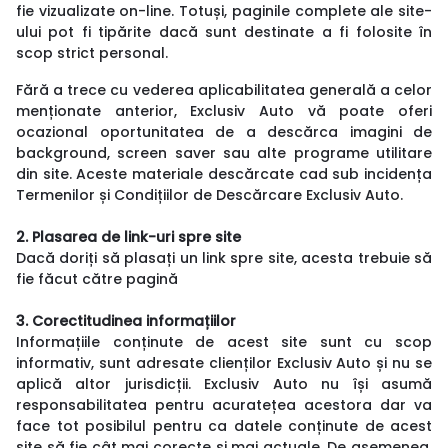
fie vizualizate on-line. Totuși, paginile complete ale site-
ului pot fi tipărite dacă sunt destinate a fi folosite în
scop strict personal.
Fără a trece cu vederea aplicabilitatea generală a celor
menționate anterior, Exclusiv Auto vă poate oferi
ocazional oportunitatea de a descărca imagini de
background, screen saver sau alte programe utilitare
din site. Aceste materiale descărcate cad sub incidența
Termenilor și Condițiilor de Descărcare Exclusiv Auto.
2. Plasarea de link-uri spre site
Dacă doriți să plasați un link spre site, acesta trebuie să
fie făcut către pagină
3. Corectitudinea informațiilor
Informațiile conținute de acest site sunt cu scop
informativ, sunt adresate clienților Exclusiv Auto și nu se
aplică altor jurisdicții. Exclusiv Auto nu își asumă
responsabilitatea pentru acuratețea acestora dar va
face tot posibilul pentru ca datele conținute de acest
site să fie cât mai corecte și mai actuale. De asemenea,