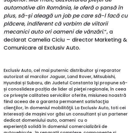
automotive din România, le oferă o șansă în
plus, să-și aleagă un job pe care să-l facă cu
plăcere, indiferent că vorbim de viitorii
mecanici auto ori oameni de vânzări
.”, a
declarat Camelia Ciciu – director Marketing &
Comunicare al Exclusiv Auto.
Exclusiv Auto, cel mai puternic distribuitor şi reparator
autorizat al marcilor Jaguar, Land Rover, Mitsubishi,
Hyundai și Subaru, din Judetul Constanta îşi propune să-
și conoslideze poziția de lider al pieţei regionale, în ceea
ce priveşte calitatea serviciilor oferite, misiunea noastră
fiind aceea de a garanta permanent satisfacţia
clienţilor, în domeniul mobilităţii. La Exclusiv Auto, toti cei
interesați de mașini vor găsi un consultant și un partener
dedicat domeniului auto, oameni cu o
experiență solidă în domeniul comercializării de
autovehicule, în reparații complexe, componente și