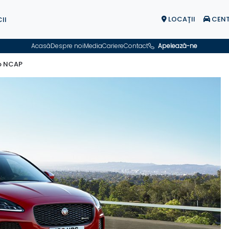
LOCAŢII
CENT
II
Acasă
Despre noi
Media
Cariere
Contact
Apelează-ne
ro NCAP