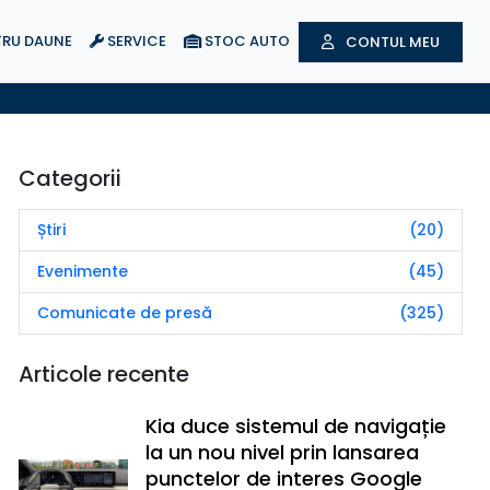
RU DAUNE
SERVICE
STOC AUTO
CONTUL MEU
Categorii
Știri
(20)
Evenimente
(45)
Comunicate de presă
(325)
Articole recente
Kia duce sistemul de navigație
la un nou nivel prin lansarea
punctelor de interes Google