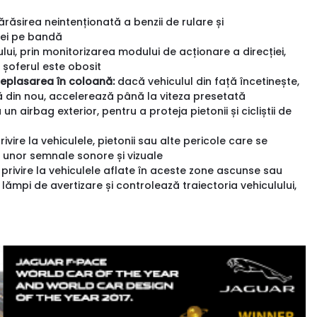
ăsirea neintenționată a benzii de rulare și
iei pe bandă
i, prin monitorizarea modului de acționare a direcției,
d șoferul este obosit
 deplasarea în coloană:
dacă vehiculul din față încetinește,
ă din nou, accelerează până la viteza presetată
 un airbag exterior, pentru a proteja pietonii și cicliștii de
ivire la vehiculele, pietonii sau alte pericole care se
ul unor semnale sonore și vizuale
privire la vehiculele aflate în aceste zone ascunse sau
 lămpi de avertizare și controlează traiectoria vehiculului,