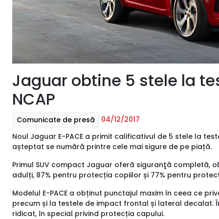
Jaguar obtine 5 stele la te
NCAP
04/12/2017
Comunicate de presă
Noul Jaguar E-PACE a primit calificativul de 5 stele la t
așteptat se numără printre cele mai sigure de pe piață.
Primul SUV compact Jaguar oferă siguranţă completă, ob
adulți, 87% pentru protecția copiilor și 77% pentru protecț
Modelul E-PACE a obținut punctajul maxim în ceea ce priveş
precum și la testele de impact frontal și lateral decalat. Î
ridicat, în special privind protecția capului.