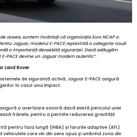
, de aceea, suntem încântați că organizația Euro NCAP a
Pentru Jaguar, modelul E-PACE reprezintă o categorie nouă
 acordă o importanță deosebită siguranței. Dacă adăugăm
 E-PACE devine un Jaguar modern autentic”.
uar Land Rover
 sistemele de siguranță activă, Jaguar E-PACE asigură
erilor în cazul unui impact.
asigură o avertizare sonoră dacă există pericolul unei
onează frânele, pentru a permite reducerea gravității
entă pentru faza lungă (IHBA) și farurile adaptive (AFL)
nd vehiculele care vin din sens opus și umbrind zona din