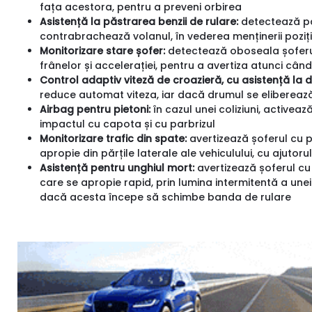
fața acestora, pentru a preveni orbirea
Asistență la păstrarea benzii de rulare:
detectează păr
contrabrachează volanul, în vederea menținerii poziț
Monitorizare stare șofer:
detectează oboseala șoferulu
frânelor și accelerației, pentru a avertiza atunci cân
Control adaptiv viteză de croazieră, cu asistență la
reduce automat viteza, iar dacă drumul se elibereaz
Airbag pentru pietoni:
în cazul unei coliziuni, activează
impactul cu capota și cu parbrizul
Monitorizare trafic din spate:
avertizează șoferul cu pr
apropie din părțile laterale ale vehiculului, cu ajutor
Asistență pentru unghiul mort:
avertizează șoferul cu 
care se apropie rapid, prin lumina intermitentă a unei
dacă acesta începe să schimbe banda de rulare