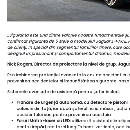
„Siguranța este una dintre valorile noastre fundamentale și
confirmat siguranța de 5 stele a modelului Jaguar E-PACE. 
de clienţi, în special din segmentul familiilor tinere, care
designul impresionant și comportamentul dinamic, modelul
Nick Rogers, Director de proiectare la nivel de grup, Jag
Prin îmbinarea protecției avansate în caz de accident cu
prevenirea accidentelor și îmbunătățirea siguranței pasag
Sistemele avansate de asistență pentru șofer includ:
Frânare de urgență autonomă, cu detectare pietoni:
coliziuni din față, iar dacă șoferul nu ia măsuri, acți
accidentului sau pentru prevenirea acestuia
Faruri Matrix-laser cu LED:
utilizează asistența intelig
pentru împărțirea fazei lungi în benzi verticale, ocoli