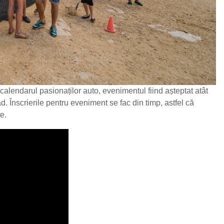
alendarul pasionaților auto, evenimentul fiind așteptat atât
d. Înscrierile pentru eveniment se fac din timp, astfel că
te.