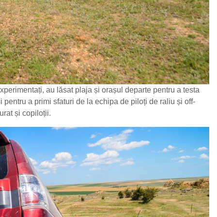
perimentați, au lăsat plaja și orașul departe pentru a testa
entru a primi sfaturi de la echipa de piloți de raliu și off-
at și copiloții.