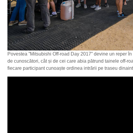
Povestea ”Mitsubishi Off-road Day 2017” devine un reper în c
de cunoscători, cât și de cei care abia pătrund tainele off-roa
fiecare participant cunoaște ordinea intrării pe traseu dinain