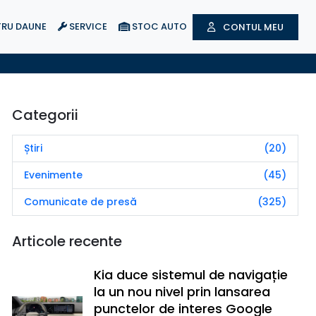
RU DAUNE
SERVICE
STOC AUTO
CONTUL MEU
Categorii
Știri
(20)
Evenimente
(45)
Comunicate de presă
(325)
Articole recente
Kia duce sistemul de navigație
la un nou nivel prin lansarea
punctelor de interes Google