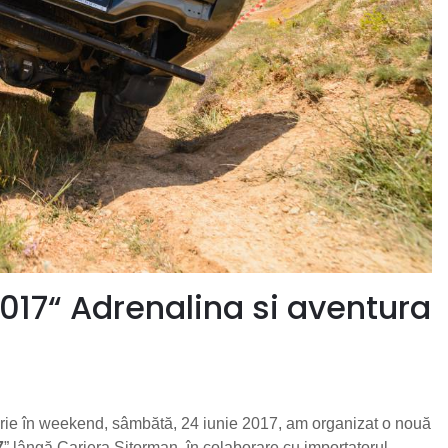
017“ Adrenalina si aventura
urie în weekend, sâmbătă, 24 iunie 2017, am organizat o nouă
7
” lângă Cariera Sitorman, în colaborare cu importatorul