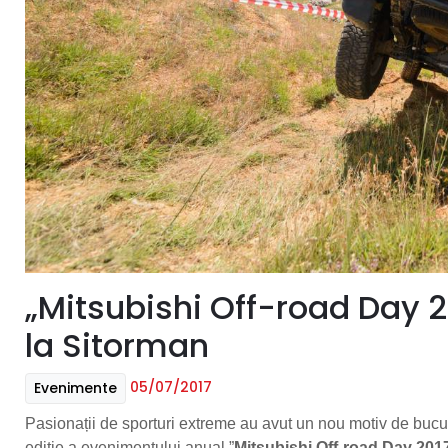
„Mitsubishi Off-road Day 2
la Sitorman
05/07/2017
Evenimente
Pasionații de sporturi extreme au avut un nou motiv de buc
ediție a evenimentului anual ”
Mitsubishi Off-road Day 201