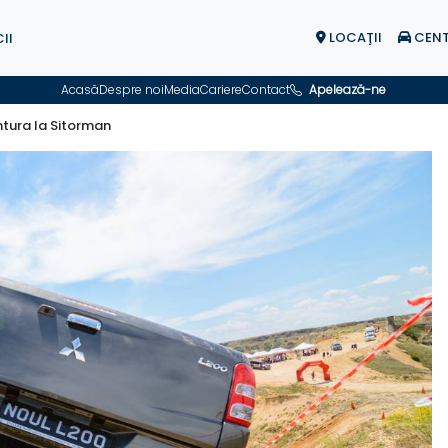
LOCAŢII
CENT
II
Acasă
Despre noi
Media
Cariere
Contact
Apelează-ne
ntura la Sitorman