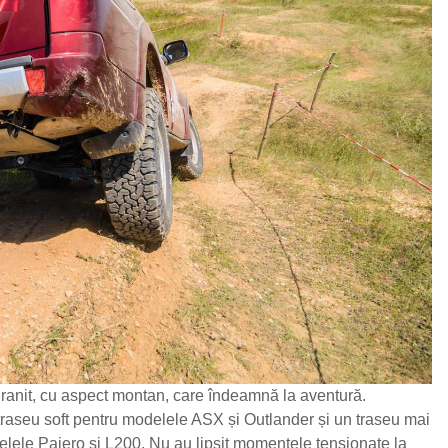
i granit, cu aspect montan, care îndeamnă la aventură.
raseu soft pentru modelele ASX și Outlander și un traseu mai
elele Pajero și L200. Nu au lipsit momentele tensionate la