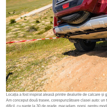
Locația a fost inspirat aleasă printre dealurile de calcare ș
Am conceput două trasee, corespunzătoare clasei auto: un t
dificil, cu pante la 30 de grade, macadam, noroi, pentru mod