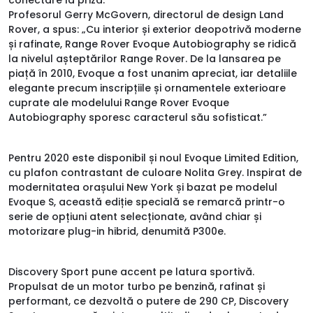
Profesorul Gerry McGovern, directorul de design Land
Rover, a spus: „Cu interior și exterior deopotrivă moderne
și rafinate, Range Rover Evoque Autobiography se ridică
la nivelul așteptărilor Range Rover. De la lansarea pe
piață în 2010, Evoque a fost unanim apreciat, iar detaliile
elegante precum inscripțiile și ornamentele exterioare
cuprate ale modelului Range Rover Evoque
Autobiography sporesc caracterul său sofisticat.”
Pentru 2020 este disponibil și noul Evoque Limited Edition,
cu plafon contrastant de culoare Nolita Grey. Inspirat de
modernitatea orașului New York și bazat pe modelul
Evoque S, această ediție specială se remarcă printr-o
serie de opțiuni atent selecționate, având chiar și
motorizare plug-in hibrid, denumită P300e.
Discovery Sport pune accent pe latura sportivă.
Propulsat de un motor turbo pe benzină, rafinat și
performant, ce dezvoltă o putere de 290 CP, Discovery