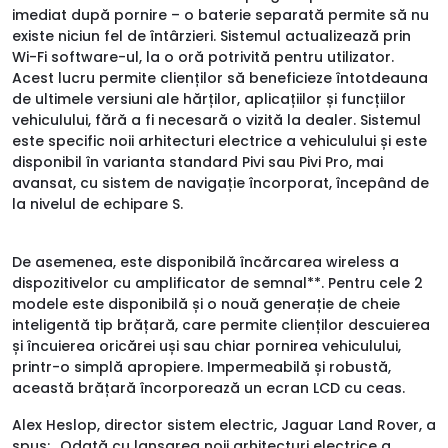
imediat după pornire – o baterie separată permite să nu
existe niciun fel de întârzieri. Sistemul actualizează prin
Wi-Fi software-ul, la o oră potrivită pentru utilizator.
Acest lucru permite clienților să beneficieze întotdeauna
de ultimele versiuni ale hărților, aplicațiilor și funcțiilor
vehiculului, fără a fi necesară o vizită la dealer. Sistemul
este specific noii arhitecturi electrice a vehiculului și este
disponibil în varianta standard Pivi sau Pivi Pro, mai
avansat, cu sistem de navigație încorporat, începând de
la nivelul de echipare S.
De asemenea, este disponibilă încărcarea wireless a
dispozitivelor cu amplificator de semnal**. Pentru cele 2
modele este disponibilă și o nouă generație de cheie
inteligentă tip brățară, care permite clienților descuierea
și încuierea oricărei uși sau chiar pornirea vehiculului,
printr-o simplă apropiere. Impermeabilă și robustă,
această brățară încorporează un ecran LCD cu ceas.
Alex Heslop, director sistem electric, Jaguar Land Rover, a
spus: „Odată cu lansarea noii arhitecturi electrice a