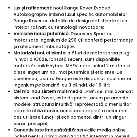
Lux și rafinament:
noul Range Rover Evoque
Autobiography îmbină luxul specific automobilelor
Range Rover cu detaliile de design sofisticate și un
interior rafinat, cu tehnologii inovatoare;
Versiune noua puternică:
Discovery Sport cu
motorizare Ingenium de 290 CP conferă performanțe
și rafinament îmbunătățite;
Motorizări noi, eficiente:
alături de motorizarea plug-
in hybrid P300e, lansată recent, sunt disponibile
motorizări mild-hybrid, MHEV, care includ 2 motoare
diesel Ingenium noi, mai puternice și eficiente. De
asemenea, pentru Evoque este disponibil noul motor
Ingenium pe benzină, cu 3 cilindri, de 1.5 litri;
Cel mai nou sistem multimedia:
„Pivi”, cel mai avansat
sistem Land Rover, este disponibil acum pe ambele
modele. Structura intuitivă, reproiectată a meniurilor
permite utilizatorilor accesarea rapidă a celor mai
des utilizate funcții și echipamente, dintr-un singur
ecran principal;
Conectivitate îmbunătățită:
serviciile media online
includ pentru prima dată Spotify* integrat în meniul