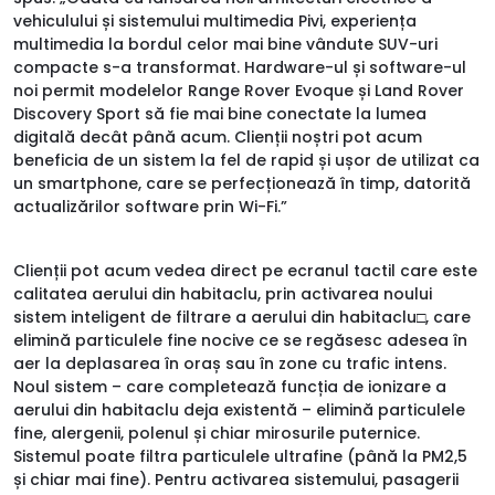
vehiculului și sistemului multimedia Pivi, experiența
multimedia la bordul celor mai bine vândute SUV-uri
compacte s-a transformat. Hardware-ul și software-ul
noi permit modelelor Range Rover Evoque și Land Rover
Discovery Sport să fie mai bine conectate la lumea
digitală decât până acum. Clienții noștri pot acum
beneficia de un sistem la fel de rapid și ușor de utilizat ca
un smartphone, care se perfecționează în timp, datorită
actualizărilor software prin Wi-Fi.”
Clienții pot acum vedea direct pe ecranul tactil care este
calitatea aerului din habitaclu, prin activarea noului
sistem inteligent de filtrare a aerului din habitaclu□, care
elimină particulele fine nocive ce se regăsesc adesea în
aer la deplasarea în oraș sau în zone cu trafic intens.
Noul sistem – care completează funcția de ionizare a
aerului din habitaclu deja existentă – elimină particulele
fine, alergenii, polenul și chiar mirosurile puternice.
Sistemul poate filtra particulele ultrafine (până la PM2,5
și chiar mai fine). Pentru activarea sistemului, pasagerii