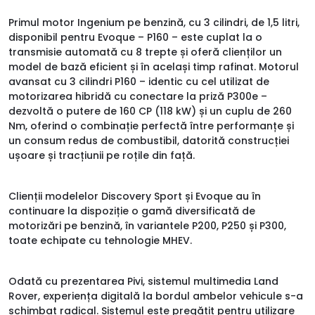
Primul motor Ingenium pe benzină, cu 3 cilindri, de 1,5 litri,
disponibil pentru Evoque – P160 – este cuplat la o
transmisie automată cu 8 trepte și oferă clienților un
model de bază eficient și în același timp rafinat. Motorul
avansat cu 3 cilindri P160 – identic cu cel utilizat de
motorizarea hibridă cu conectare la priză P300e –
dezvoltă o putere de 160 CP (118 kW) și un cuplu de 260
Nm, oferind o combinație perfectă între performanțe și
un consum redus de combustibil, datorită construcției
ușoare și tracțiunii pe roțile din față.
Clienții modelelor Discovery Sport și Evoque au în
continuare la dispoziție o gamă diversificată de
motorizări pe benzină, în variantele P200, P250 și P300,
toate echipate cu tehnologie MHEV.
Odată cu prezentarea Pivi, sistemul multimedia Land
Rover, experiența digitală la bordul ambelor vehicule s-a
schimbat radical. Sistemul este pregătit pentru utilizare