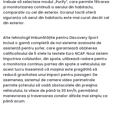
trebuie să selecteze modul „Purify”, care permite filtrarea
și monitorizarea continuă a aerului din habitaclu,
comparativ cu cel din exterior. Ecranul tactil oferă
siguranța că aerul din habitaclu este mai curat decât cel
din exterior.
Alte tehnologii îmbunătățite pentru Discovery Sport
includ o gamă completă de noi sisteme avansate de
asistență pentru șofer, care garantează obținerea
calificativului de 5 stele la testele Euro NCAP. Noul sistem
împotriva coliziunilor, din spate, utilizează radare pentru
a monitoriza continuu partea din spate a vehiculului, iar
acest lucru înseamnă că mașina este pregătită să
reducă gravitatea unui impact pentru pasageri. De
asemenea, sistemul de camere video perimetrale
permite șoferului să vadă obstacolele din preajma
vehiculului, la viteze de până la 30 km/h, permițând
manevrarea și traversarea zonelor dificile mai simplu ca
până acum.