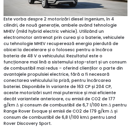
Este vorba despre 2 motorizări diesel Ingenium, în 4
cilindri, de nouă generație, ambele având tehnologie
MHEV (mild hybrid electric vehicle). Utilizând un
electromotor antrenat prin curea și o baterie, vehiculele
cu tehnologie MHEV recuperează energia pierdută de
obicei la decelerare și o folosesc pentru a încărca
bateria de 48 V a vehiculului. Rezultatul este o
funcționare mai lină a sistemului stop-start și un consum
de combustibil mai redus – oferind clienților o parte din
avantajele propulsiei electrice, fără a fi necesară
conectarea vehiculului la priză, pentru încărcarea
bateriei. Disponibile în variante de 163 CP și 204 CP,
aceste motorizări sunt mai puternice și mai eficiente
decât variantele anterioare, cu emisii de CO2 de 177
g/km Δ și consum de combustibil de 6,7 l/100 km Δ pentru
Range Rover Evoque și emisii de CO2 de 179 g/km Δ și
consum de combustibil de 6,8 l/100 kmΔ pentru Land
Rover Discovery Sport.