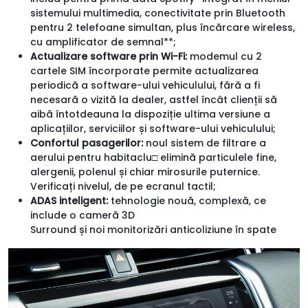
sistemului multimedia, conectivitate prin Bluetooth
pentru 2 telefoane simultan, plus încărcare wireless,
cu amplificator de semnal**;
Actualizare software prin Wi-Fi:
modemul cu 2
cartele SIM încorporate permite actualizarea
periodică a software-ului vehiculului, fără a fi
necesară o vizită la dealer, astfel încât clienții să
aibă întotdeauna la dispoziție ultima versiune a
aplicațiilor, serviciilor și software-ului vehiculului;
Confortul pasagerilor:
noul sistem de filtrare a
aerului pentru habitaclu□ elimină particulele fine,
alergenii, polenul și chiar mirosurile puternice.
Verificați nivelul, de pe ecranul tactil;
ADAS inteligent:
tehnologie nouă, complexă, ce
include o cameră 3D
Surround și noi monitorizări anticoliziune în spate