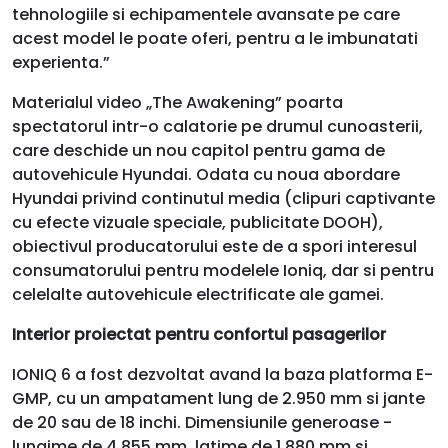
tehnologiile si echipamentele avansate pe care
acest model le poate oferi, pentru a le imbunatati
experienta.”
Materialul video „The Awakening” poarta
spectatorul intr-o calatorie pe drumul cunoasterii,
care deschide un nou capitol pentru gama de
autovehicule Hyundai. Odata cu noua abordare
Hyundai privind continutul media (clipuri captivante
cu efecte vizuale speciale, publicitate DOOH),
obiectivul producatorului este de a spori interesul
consumatorului pentru modelele Ioniq, dar si pentru
celelalte autovehicule electrificate ale gamei.
Interior proiectat pentru confortul pasagerilor
IONIQ 6 a fost dezvoltat avand la baza platforma E-
GMP, cu un ampatament lung de 2.950 mm si jante
de 20 sau de 18 inchi. Dimensiunile generoase -
lungime de 4.855 mm, latime de 1.880 mm si