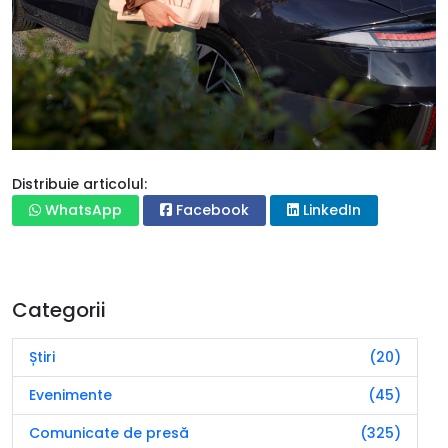
Distribuie articolul:
WhatsApp
Facebook
LinkedIn
Categorii
Știri
(20)
Evenimente
(45)
Comunicate de presă
(325)