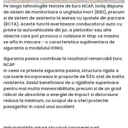
Pe langa tehnologiile testate de Euro NCAP, Ioniq dispune
de sistem de monitorizare a unghiului mort (BSD), precum
si de sistem de asistenta la iesirea cu spatele din parcare
(RCTA). Aceste functii avertizeaza conducatorul auto cu
privire la autovehiculele din jur, a pietonilor sau alte
obiecte care pot provoca o coliziune in timp ce masina
se afla in miscare - o caracteristica suplimentara de
siguranta a modelului IONIQ.
Siguranta pasiva contribuie la rezultatul remarcabil Euro
NCAP
In ceea ce priveste siguranta pasiva, structura rigida a
caroserie incorporeaza in proportie de 53% otel de inalta
rezistenta. Sasiul beneficiaza de o rigiditate superioara
pentru mai multa manevrabilitate, precum si de un grad
ridicat de absorbtie a energiei de impact si distorsiune
redusa la minimum, cu scopul de a oferi protectie
pasagerilor in cazul unui accident.
Imbunatatirile aduse structurii caroseriei sunt