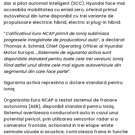
dar si pilot automat inteligent (SCC). Hyundai face mai
accesibila mobilitatea cu emisii zero, oferind primul
autovehicul din lume disponibil cu trei variante de
propulsoare electrice: hibrid, electric si plug-in hibrid.
“
Calificativul Euro NCAP primit de Ioniq subliniaza
progresele inregistrate de producatorul auto
”, a declarat
Thomas A. Schmid, Chief Operating Officer al Hyundai
Motor Europa. „
Sistemele de siguranta activa sunt
disponibile standard pentru toate cele trei versiuni, Ioniq
fiind astfel unul dintre cele mai sigure autovehicule din
segmentul din care face parte
”.
Siguranta activa reprezinta o dotare standard pentru
Ioniq
Organizatia Euro NCAP a testat sistemul de franare
autonoma (AEB), disponibil standard pentru Ioniq.
Sistemul avertizeaza conducatorii auto in cazul unui
potential pericol, prin utilizarea senzorilor radar si a
camerelor frontale, actionand in trei etape: emite
semnale vizuale si acustice, controleaza frana in functie