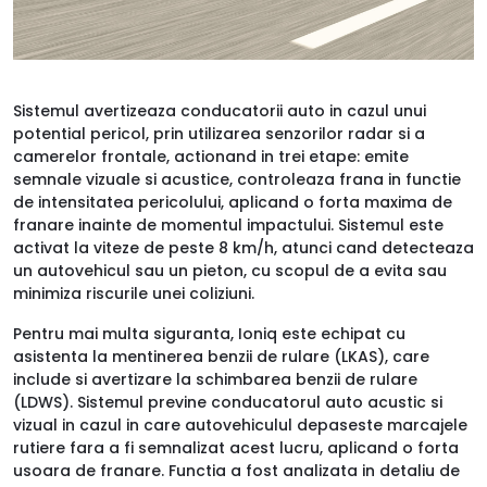
Sistemul avertizeaza conducatorii auto in cazul unui
potential pericol, prin utilizarea senzorilor radar si a
camerelor frontale, actionand in trei etape: emite
semnale vizuale si acustice, controleaza frana in functie
de intensitatea pericolului, aplicand o forta maxima de
franare inainte de momentul impactului. Sistemul este
activat la viteze de peste 8 km/h, atunci cand detecteaza
un autovehicul sau un pieton, cu scopul de a evita sau
minimiza riscurile unei coliziuni.
Pentru mai multa siguranta, Ioniq este echipat cu
asistenta la mentinerea benzii de rulare (LKAS), care
include si avertizare la schimbarea benzii de rulare
(LDWS). Sistemul previne conducatorul auto acustic si
vizual in cazul in care autovehiculul depaseste marcajele
rutiere fara a fi semnalizat acest lucru, aplicand o forta
usoara de franare. Functia a fost analizata in detaliu de