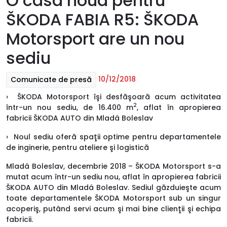
O casă nouă pentru
ŠKODA FABIA R5: ŠKODA
Motorsport are un nou
sediu
10/12/2018
Comunicate de presă
› ŠKODA Motorsport îşi desfăşoară acum activitatea
2
într-un nou sediu, de 16.400 m
, aflat în apropierea
fabricii ŠKODA AUTO din Mladá Boleslav
› Noul sediu oferă spaţii optime pentru departamentele
de inginerie, pentru ateliere şi logistică
Mladá Boleslav, decembrie 2018 – ŠKODA Motorsport s-a
mutat acum într-un sediu nou, aflat în apropierea fabricii
ŠKODA AUTO din Mladá Boleslav. Sediul găzduieşte acum
toate departamentele ŠKODA Motorsport sub un singur
acoperiş, putând servi acum şi mai bine clienţii şi echipa
fabricii.