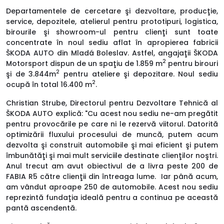
Departamentele de cercetare şi dezvoltare, producţie,
service, depozitele, atelierul pentru prototipuri, logistica,
birourile şi showroom-ul pentru clienţi sunt toate
concentrate în noul sediu aflat în apropierea fabricii
ŠKODA AUTO din Mladá Boleslav. Astfel, angajaţii ŠKODA
2
Motorsport dispun de un spaţiu de 1.859 m
pentru birouri
2
şi de 3.844m
pentru ateliere şi depozitare. Noul sediu
2
ocupă în total 16.400 m
.
Christian Strube, Directorul pentru Dezvoltare Tehnică al
ŠKODA AUTO explică: "Cu acest nou sediu ne-am pregătit
pentru provocările pe care ni le rezervă viitorul. Datorită
optimizării fluxului procesului de muncă, putem acum
dezvolta şi construit automobile şi mai eficient şi putem
îmbunătăţi şi mai mult serviciile destinate clienţilor noştri.
Anul trecut am avut obiectivul de a livra peste 200 de
FABIA R5 către clienţii din întreaga lume. Iar până acum,
am vândut aproape 250 de automobile. Acest nou sediu
reprezintă fundaţia ideală pentru a continua pe această
pantă ascendentă.