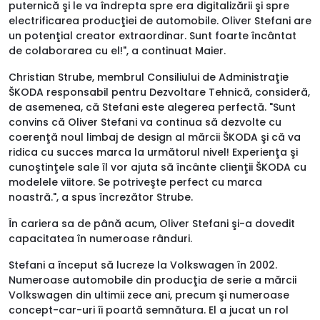
puternică şi le va îndrepta spre era digitalizării şi spre
electrificarea producţiei de automobile. Oliver Stefani are
un potenţial creator extraordinar. Sunt foarte încântat
de colaborarea cu el!", a continuat Maier.
Christian Strube, membrul Consiliului de Administraţie
ŠKODA responsabil pentru Dezvoltare Tehnică, consideră,
de asemenea, că Stefani este alegerea perfectă. "Sunt
convins că Oliver Stefani va continua să dezvolte cu
coerenţă noul limbaj de design al mărcii ŠKODA şi că va
ridica cu succes marca la următorul nivel! Experienţa şi
cunoştinţele sale îl vor ajuta să încânte clienţii ŠKODA cu
modelele viitore. Se potriveşte perfect cu marca
noastră.", a spus încrezător Strube.
În cariera sa de până acum, Oliver Stefani şi-a dovedit
capacitatea în numeroase rânduri.
Stefani a început să lucreze la Volkswagen în 2002.
Numeroase automobile din producţia de serie a mărcii
Volkswagen din ultimii zece ani, precum şi numeroase
concept-car-uri îi poartă semnătura. El a jucat un rol