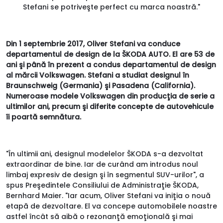
Stefani se potriveşte perfect cu marca noastră."
Din 1 septembrie 2017, Oliver Stefani va conduce
departamentul de design de la ŠKODA AUTO. El are 53 de
ani şi până în prezent a condus departamentul de design
al mărcii Volkswagen. Stefani a studiat designul în
Braunschweig (Germania) şi Pasadena (California).
Numeroase modele Volkswagen din producţia de serie a
ultimilor ani, precum şi diferite concepte de autovehicule
îi poartă semnătura.
"În ultimii ani, designul modelelor ŠKODA s-a dezvoltat
extraordinar de bine. Iar de curând am introdus noul
limbaj expresiv de design şi în segmentul SUV-urilor", a
spus Preşedintele Consiliului de Administraţie ŠKODA,
Bernhard Maier. "Iar acum, Oliver Stefani va iniţia o nouă
etapă de dezvoltare. El va concepe automobilele noastre
astfel încât să aibă o rezonanţă emoţională şi mai