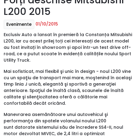
L200 2015
01/10/2015
Evenimente
Exclusiv Auto a lansat în premieră la Constanța Mitsubishi
L200, iar cu acest prilej toți cei interesați de acest model
au fost invitați în showroom și apoi într-un test drive off-
road, ce a putut scoate în evidență calitățile noului Sport
Utility Truck.
Mai sofisticat, mai flexibil şi unic în design - noul L200 vine
cu un spaţiu de transport mai mare, moştenind în acelaşi
timp linia J unică, elegantă şi sportivă a generaţiei
anterioare. Spaţiul de înaltă clasă, scaunele de înaltă
calitate şi silenţiozitatea oferă o călătorie mai
confortabilă decât oricând.
Manevrarea asemănătoare unui autovehicul şi
performanţa din spatele volanului noului L200
sunt datorate sistemului său de încredere SS4-II, noul
motor dezvoltat MIVEC, de 2,4 litri a optimizat