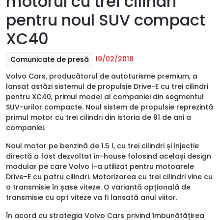
motorul cu trei cilindri
pentru noul SUV compact
XC40
19/02/2018
Comunicate de presă
Volvo Cars, producătorul de autoturisme premium, a
lansat astăzi sistemul de propulsie Drive-E cu trei cilindri
pentru XC40, primul model al companiei din segmentul
SUV-urilor compacte. Noul sistem de propulsie reprezintă
primul motor cu trei cilindri din istoria de 91 de ani a
companiei.
Noul motor pe benzină de 1.5 l, cu trei cilindri și injecție
directă a fost dezvoltat in-house folosind același design
modular pe care Volvo l-a utilizat pentru motoarele
Drive-E cu patru cilindri. Motorizarea cu trei cilindri vine cu
o transmisie în șase viteze. O variantă opțională de
transmisie cu opt viteze va fi lansată anul viitor.
În acord cu strategia Volvo Cars privind îmbunătățirea