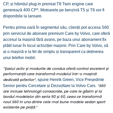
CP, și hibridul plug-in premiat T8 Twin engine care
generează 400 CP*. Motoarele pe benzină T5 și T6 vor fi
disponibile la lansare.
Pentru prima oară în segmentul său, clienții pot accesa S60
prin serviciul de abonare premium Care by Volvo, care oferă
accesul la mașină fără avans, pe baza unui abonament fix
plătit lunar în locul achiziției mașinii. Prin Care by Volvo, să
ai o mașină e la fel de simplu și transparent ca deținerea
unui telefon mobil.
”Șasiul activ și modurile de condus oferă control excelent și
performanță care transformă modelul într-o mașină
dedicată șoferilor”
, spune Henrik Green, Vice Președinte
”S60
Senior pentru Cercetare și Dezvoltare la Volvo Cars.
are incluse tehnologii consacrate, pe care le găsim și la
bordul modelelor din seria 90 și 60, ceea ce transformă
noul S60 în una dintre cele mai bune modele sedan sport
existente pe piață.”