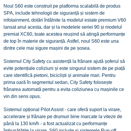
Noul S60 este construit pe platforma scalabilă de produs
SPA, include tehnologii de siguranță și sistem de
infotainment, dotări întâlnite la modelul estate premium V60
lansat anul acesta, dar și la modelele seriei 90 și modelul
premiat XC60, toate acestea reușind să atingă performanțe
de top în materie de siguranță. Astfel, noul S60 este una
dintre cele mai sigure mașini de pe șosea.
Sistemul City Safety cu asistență la frânare ajută șoferul să
evite potențiale coliziuni și este singurul sistem de pe piață
care identifică pietoni, bicicliști și animale mari. Pentru
prima oară în segmentul sedan, City Safety folosește
frânarea automată pentru a evita coliziunea cu mașinile ce
vin din sens opus.
Sistemul opțional Pilot Assist - care oferă suport la virare,
accelerare și frânare pe drumuri bine marcate la viteze de
până la 130 km/h - a fost actualizat cu performanțe
îmbunătățite la virare. S60 include și sistemele Run-off