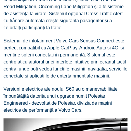
Road Mitigation, Oncoming Lane Mitigation și alte sisteme
de asistență la virare. Sistemul opțional Cross Traffic Alert
cu frânare automată crește siguranța pasagerilor și a
celorlalți participanți la trafic.
Sistemul de infotainment Volvo Cars Sensus Connect este
perfect compatibil cu Apple CarPlay, Android Auto și 4G, și
menține șoferii conectați în permanență. Sistemul este
controlat cu ajutorul unei interfețe intuitive prin ecranul tactil
central unde poți vedea funcțiile mașinii, navigația, serviciile
conectate și aplicațiile de entertainment ale mașinii.
Versiunile electrice ale noului S60 au o manevrabilitate
îmbunătățită datorita unui upgrade numit Polestar
Engineered - dezvoltat de Polestar, divizia de mașini
electrice de performanță a Volvo Cars.