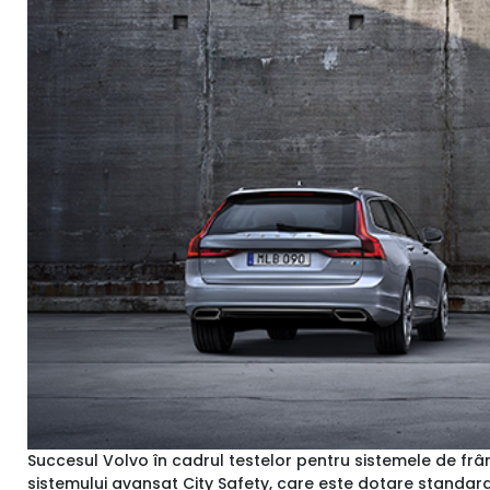
Succesul Volvo în cadrul testelor pentru sistemele de fr
sistemului avansat City Safety, care este dotare standard 