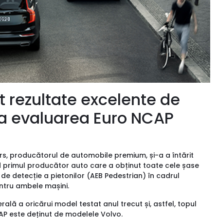
t rezultate excelente de
la evaluarea Euro NCAP
s, producătorul de automobile premium, și-a a întărit
fiind primul producător auto care a obținut toate cele șase
e detecție a pietonilor (AEB Pedestrian) în cadrul
entru ambele mașini.
lă a oricărui model testat anul trecut și, astfel, topul
P este deținut de modelele Volvo.