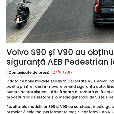
Volvo S90 și V90 au obținu
siguranță AEB Pedestrian 
27/01/2017
Comunicate de presă
Odată cu noile modele sedan S90 și estate V90, Volvo Car
poziția printre liderii în inovare privind siguranța auto, 
puncte pentru sistemului de frânare automată cu funcție d
procedurilor de testare și o medie generală de 5 stele p
Rezultatele modelelor S90 și V90 au surclasat media genera
primelor 3 cele mai performante mașini conform Euro NCA