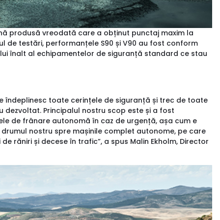
ină produsă vreodată care a obținut punctaj maxim la
clul de testări, performanțele S90 și V90 au fost conform
ului înalt al echipamentelor de siguranță standard ce stau
 îndeplinesc toate cerințele de siguranță și trec de toate
 dezvoltat. Principalul nostru scop este și a fost
emele de frânare autonomă în caz de urgență, așa cum e
re drumul nostru spre mașinile complet autonome, pe care
e răniri și decese în trafic”, a spus Malin Ekholm, Director