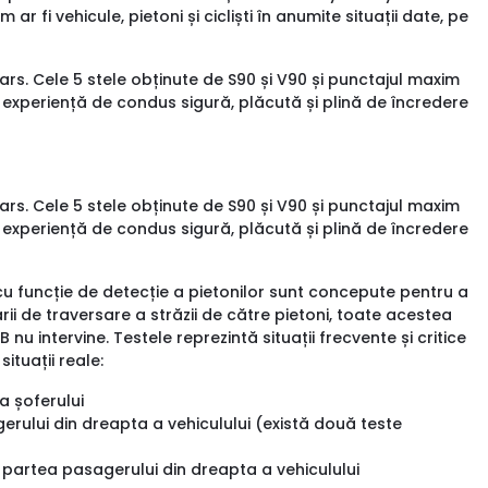
r fi vehicule, pietoni și cicliști în anumite situații date, pe
rs. Cele 5 stele obținute de S90 și V90 și punctajul maxim
o experiență de condus sigură, plăcută și plină de încredere
rs. Cele 5 stele obținute de S90 și V90 și punctajul maxim
o experiență de condus sigură, plăcută și plină de încredere
u funcție de detecție a pietonilor sunt concepute pentru a
ii de traversare a străzii de către pietoni, toate acestea
nu intervine. Testele reprezintă situații frecvente și critice
ituații reale:
a șoferului
ului din dreapta a vehiculului (există două teste
 partea pasagerului din dreapta a vehiculului