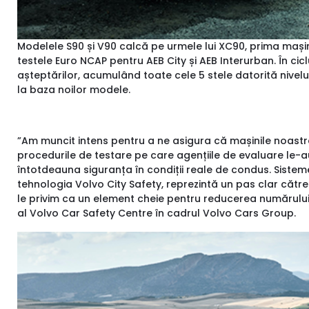
Modelele S90 și V90 calcă pe urmele lui XC90, prima maș
testele Euro NCAP pentru AEB City și AEB Interurban. În ci
așteptărilor, acumulând toate cele 5 stele datorită nivel
la baza noilor modele.
”Am muncit intens pentru a ne asigura că mașinile noastre
procedurile de testare pe care agențiile de evaluare le-au
întotdeauna siguranța în condiții reale de condus. Sist
tehnologia Volvo City Safety, reprezintă un pas clar căt
le privim ca un element cheie pentru reducerea numărului d
al Volvo Car Safety Centre în cadrul Volvo Cars Group.