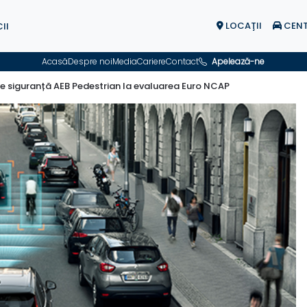
LOCAŢII
CENT
II
Acasă
Despre noi
Media
Cariere
Contact
Apelează-ne
de siguranță AEB Pedestrian la evaluarea Euro NCAP