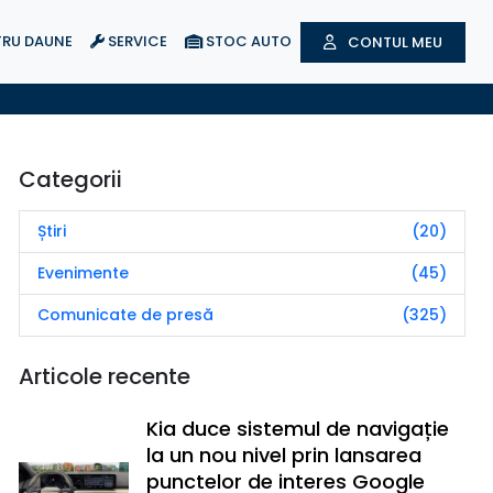
RU DAUNE
SERVICE
STOC AUTO
CONTUL MEU
Categorii
Știri
(20)
Evenimente
(45)
Comunicate de presă
(325)
Articole recente
Kia duce sistemul de navigație
la un nou nivel prin lansarea
punctelor de interes Google