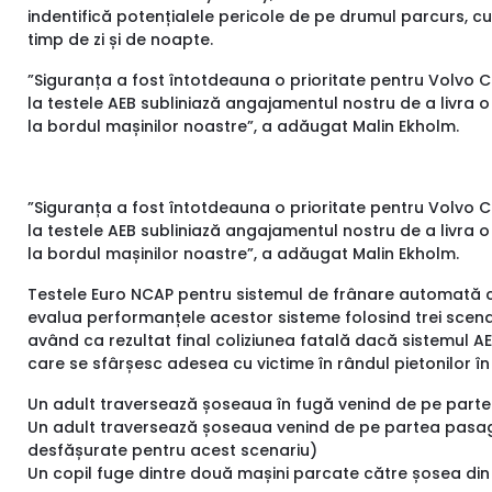
indentifică potențialele pericole de pe drumul parcurs, cum a
timp de zi și de noapte.
”Siguranța a fost întotdeauna o prioritate pentru Volvo Ca
la testele AEB subliniază angajamentul nostru de a livra 
la bordul mașinilor noastre”, a adăugat Malin Ekholm.
”Siguranța a fost întotdeauna o prioritate pentru Volvo Ca
la testele AEB subliniază angajamentul nostru de a livra 
la bordul mașinilor noastre”, a adăugat Malin Ekholm.
Testele Euro NCAP pentru sistemul de frânare automată c
evalua performanțele acestor sisteme folosind trei scenar
având ca rezultat final coliziunea fatală dacă sistemul AEB 
care se sfârșesc adesea cu victime în rândul pietonilor în s
Un adult traversează șoseaua în fugă venind de pe parte
Un adult traversează șoseaua venind de pe partea pasager
desfășurate pentru acest scenariu)
Un copil fuge dintre două mașini parcate către șosea din