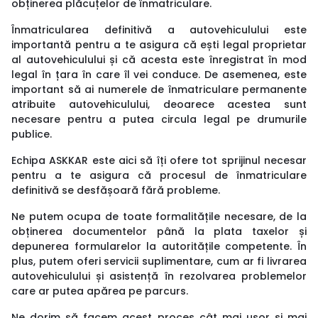
obținerea plăcuțelor de înmatriculare.
Înmatricularea definitivă a autovehiculului este
importantă pentru a te asigura că ești legal proprietar
al autovehiculului și că acesta este înregistrat în mod
legal în țara în care îl vei conduce. De asemenea, este
important să ai numerele de înmatriculare permanente
atribuite autovehiculului, deoarece acestea sunt
necesare pentru a putea circula legal pe drumurile
publice.
Echipa ASKKAR este aici să îți ofere tot sprijinul necesar
pentru a te asigura că procesul de înmatriculare
definitivă se desfășoară fără probleme.
Ne putem ocupa de toate formalitățile necesare, de la
obținerea documentelor până la plata taxelor și
depunerea formularelor la autoritățile competente. În
plus, putem oferi servicii suplimentare, cum ar fi livrarea
autovehiculului și asistență în rezolvarea problemelor
care ar putea apărea pe parcurs.
Ne dorim să facem acest proces cât mai ușor și mai