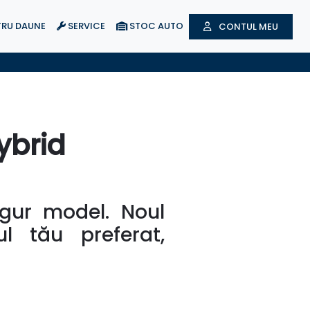
RU DAUNE
SERVICE
STOC AUTO
CONTUL MEU
ybrid
ngur model. Noul
ul tău preferat,