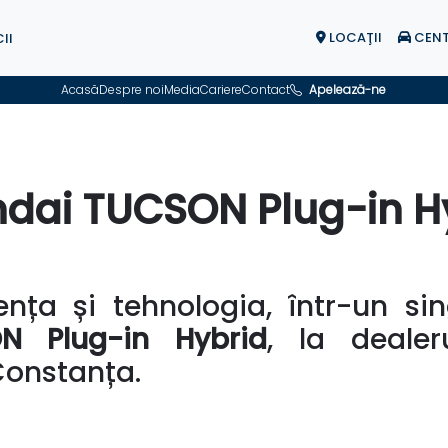
LOCAŢII
CENT
II
Acasă
Despre noi
Media
Cariere
Contact
Apelează-ne
dai TUCSON Plug-in H
ența și tehnologia, într-un si
N Plug-in Hybrid
, la dealer
onstanța.