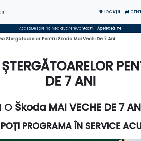
LOCAŢII
CENT
II
Acasă
Despre noi
Media
Cariere
Contact
Apelează-ne
ea Stergatoarelor Pentru Skoda Mai Vechi De 7 Ani
 ȘTERGĂTOARELOR PENT
DE 7 ANI
I O
Škoda MAI VECHE DE 7 AN
 POȚI PROGRAMA ÎN SERVICE AC