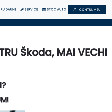
RU DAUNE
SERVICE
STOC AUTO
CONTUL MEU
RU Škoda, MAI VECHI
I?
UM!