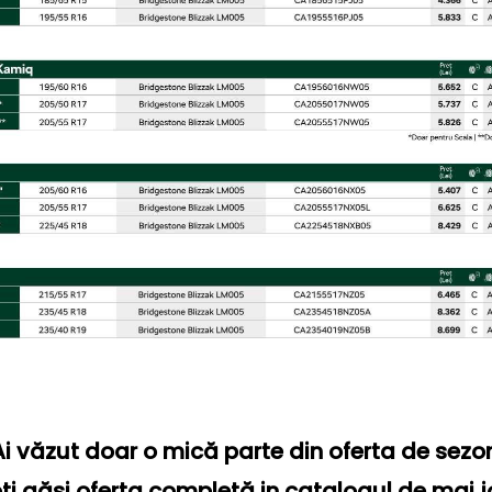
Ai văzut doar o mică parte din oferta de sezon
ți găsi oferta completă in catalogul de mai j