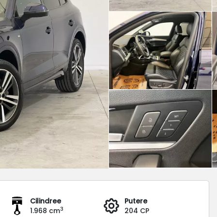
Cilindree
Putere
3
1.968 cm
204 CP