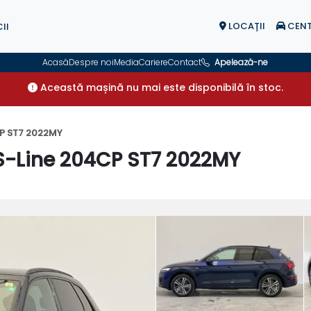
LOCAŢII
CENT
II
Acasă
Despre noi
Media
Cariere
Contact
Apelează-ne
Această mașină nu mai este disponibilă în stoc.
CP ST7 2022MY
S-Line 204CP ST7 2022MY