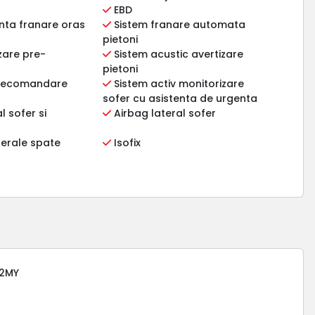
EBD
nta franare oras
Sistem franare automata
pietoni
zare pre-
Sistem acustic avertizare
pietoni
 recomandare
Sistem activ monitorizare
sofer cu asistenta de urgenta
l sofer si
Airbag lateral sofer
terale spate
Isofix
22MY