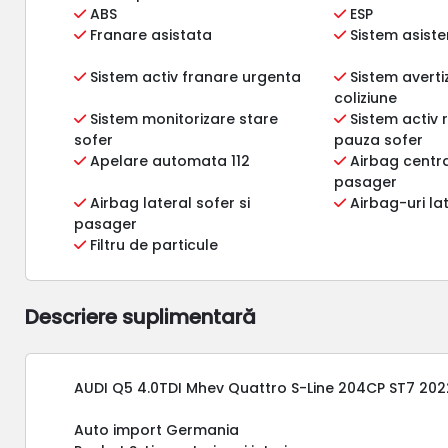
ABS
ESP
Franare asistata
Sistem asiste
Sistem activ franare urgenta
Sistem averti
coliziune
Sistem monitorizare stare
Sistem activ
sofer
pauza sofer
Apelare automata 112
Airbag centra
pasager
Airbag lateral sofer si
Airbag-uri la
pasager
Filtru de particule
Descriere suplimentară
AUDI Q5 4.0TDI Mhev Quattro S-Line 204CP ST7 20
Auto import Germania