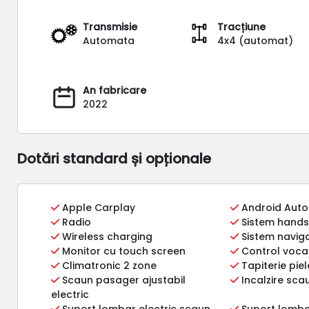
Transmisie
Tracțiune
Automata
4x4 (automat)
An fabricare
2022
Dotări standard și opționale
Apple Carplay
Android Auto
Radio
Sistem hands
Wireless charging
Sistem naviga
Monitor cu touch screen
Control voca
Climatronic 2 zone
Tapiterie piel
Scaun pasager ajustabil
Incalzire sca
electric
Suport lombar electric scaun
Suport lomba