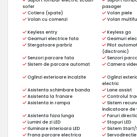
sofer
pasager
Cotiera (spate)
Volan piele
Volan cu comenzi
Volan multifu
Keyless entry
Keyless go
Geamuri electrice fata
Geamuri elec
Stergatoare parbriz
Pilot automa
(disctronic)
Senzori parcare fata
Senzori parc
Sistem de parcare automat
Camera vide
Oglinzi exterioare incalzite
Oglinzi exter
electric
Asistenta schimbare banda
Lane assist
Asistenta la franare
Controlul trac
Asistenta in rampa
Sistem recun
indicatoare de 
Asistenta faza lunga
Faruri direct
Lumini de zi LED
Stopuri LED
Iluminare interioara LED
Sistem Start
Frana parcare electrica
Servodirectie