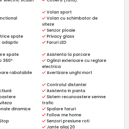
Volan sport
nctional
Volan cu schimbator de
viteze
Senzor ploaie
trice spate
Privacy glass
t adaptiv
Faruri LED
are spate
Asistenta la parcare
o 360º
Oglinzi exterioare cu reglare
electrica
ioare rabatabile
Avertizare unghi mort
Controlul distantei
tiunii
Asistenta in panta
oastere
Sistem recunoastere semne
viteza
trafic
ionale dinamice
Spalare faruri
Follow me home
/Stop
Senzori presiune roti
Jante aliaj 20