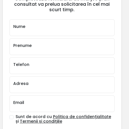
consultat va prelua solicitarea în cel mai
scurt timp.
Nume
Prenume
Telefon
Adresa
Email
Sunt de acord cu
Politica de confidențialitate
și
Termenii și condițiile