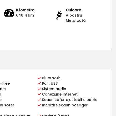
Kilometraj
Culoare
64014 km
Albastru
Metalizată
Bluetooth
-free
Port USB
tie
Sistem audio
l
Conexiune Internet
e
Scaun sofer ajustabil electric
un sofer
Incalzire scaun pasager
r electric scaun
Cotiera (fata)