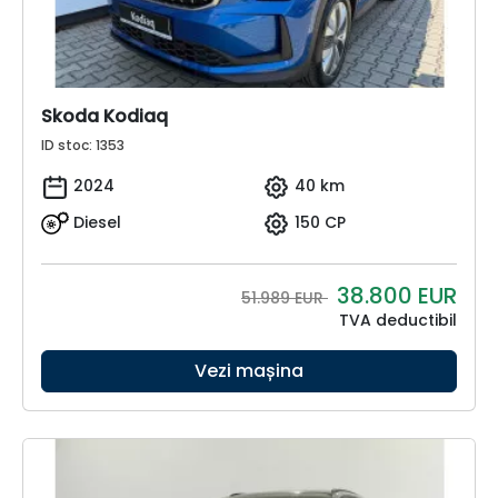
Skoda Kodiaq
ID stoc: 1353
2024
40 km
Diesel
150 CP
38.800
EUR
51.989 EUR
TVA deductibil
Vezi mașina