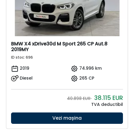
BMW X4 xDrive30d M Sport 265 CP Aut.8
2019MY
ID stoc: 696
2019
74.996 km
Diesel
265 CP
38.115
EUR
40.898 EUR
TVA deductibil
Vezi mașina