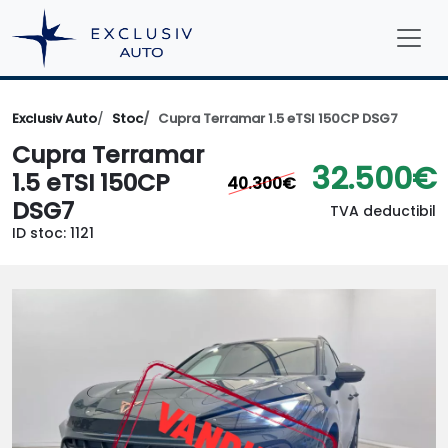
Exclusiv Auto
Stoc
Cupra Terramar 1.5 eTSI 150CP DSG7
Cupra Terramar
32.500€
1.5 eTSI 150CP
40.300€
DSG7
TVA deductibil
ID stoc: 1121