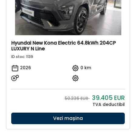
Hyundai New Kona Electric 64.8kWh 204CP
LUXURY N Line
ID stoc: 1139
2026
0 km
39.405
EUR
50.336 EUR
TVA deductibil
Vezi mașina