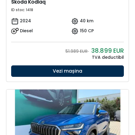
Skoda Kodiaq
ID stoc: 1418
2024
40 km
Diesel
150 CP
38.899
EUR
51.989 EUR
TVA deductibil
Vezi mașina