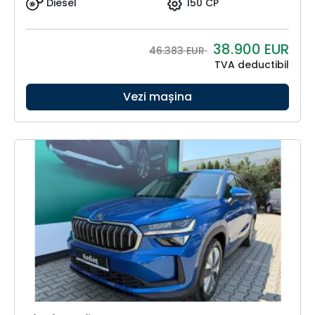
Diesel
150 CP
38.900
EUR
46.383 EUR
TVA deductibil
Vezi mașina