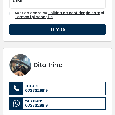
Email
Sunt de acord cu
Politica de confidențialitate
și
Termenii și condițiile
Trimite
Dita Irina
TELEFON
0737029819
WHATSAPP
0737029819