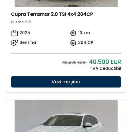
Cupra Terramar 2.0 TSI 4x4 204CP
ID stoc: 571
2025
10 km
Benzina
204 CP
40.500
EUR
45.905 EUR
TVA deductibil
Vezi mașina