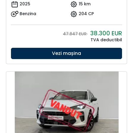
2025
15 km
Benzina
204 CP
38.300
EUR
47.847 EUR
TVA deductibil
Vezi mașina