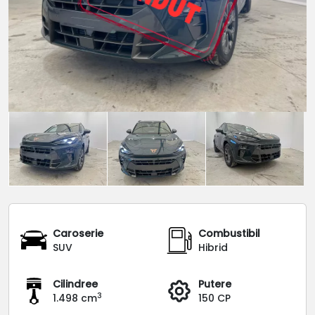
Caroserie
Combustibil
SUV
Hibrid
Cilindree
Putere
3
1.498 cm
150 CP