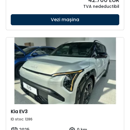
42.700
EUR
TVA nedeductibil
Vezi mașina
Kia EV3
ID stoc: 1286
2025
0 km