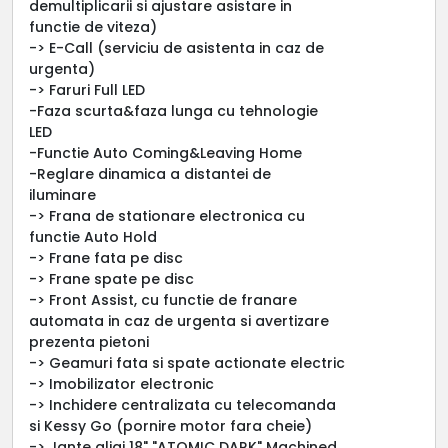
demultiplicarii si ajustare asistare in
functie de viteza)
-> E-Call (serviciu de asistenta in caz de
urgenta)
-> Faruri Full LED
-Faza scurta&faza lunga cu tehnologie
LED
-Functie Auto Coming&Leaving Home
-Reglare dinamica a distantei de
iluminare
-> Frana de stationare electronica cu
functie Auto Hold
-> Frane fata pe disc
-> Frane spate pe disc
-> Front Assist, cu functie de franare
automata in caz de urgenta si avertizare
prezenta pietoni
-> Geamuri fata si spate actionate electric
-> Imobilizator electronic
-> Inchidere centralizata cu telecomanda
si Kessy Go (pornire motor fara cheie)
-> Jante aliaj 18" "ATOMIC DARK" Machined