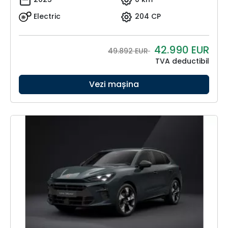
Electric
204 CP
42.990
EUR
49.892 EUR
TVA deductibil
Vezi mașina