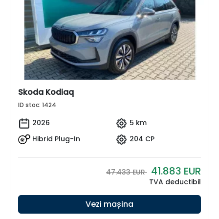
Skoda Kodiaq
ID stoc: 1424
2026
5 km
Hibrid Plug-In
204 CP
41.883
EUR
47.433 EUR
TVA deductibil
Vezi mașina