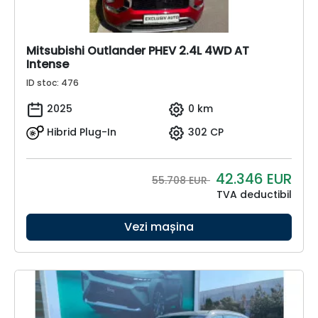
Mitsubishi Outlander PHEV 2.4L 4WD AT
Intense
ID stoc: 476
2025
0 km
Hibrid Plug-In
302 CP
42.346
EUR
55.708 EUR
TVA deductibil
Vezi mașina