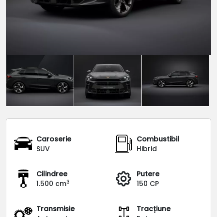
Caroserie
Combustibil
SUV
Hibrid
Cilindree
Putere
3
1.500 cm
150 CP
Transmisie
Tracțiune