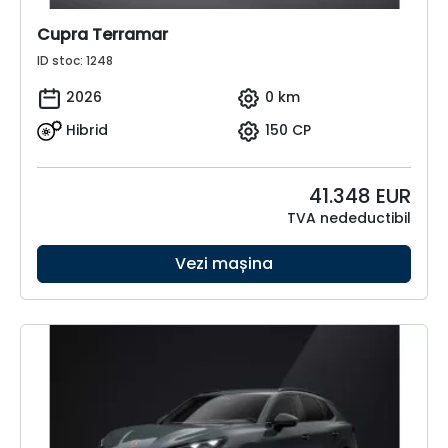
Cupra Terramar
ID stoc: 1248
2026
0 km
Hibrid
150 CP
41.348
EUR
TVA nedeductibil
Vezi mașina