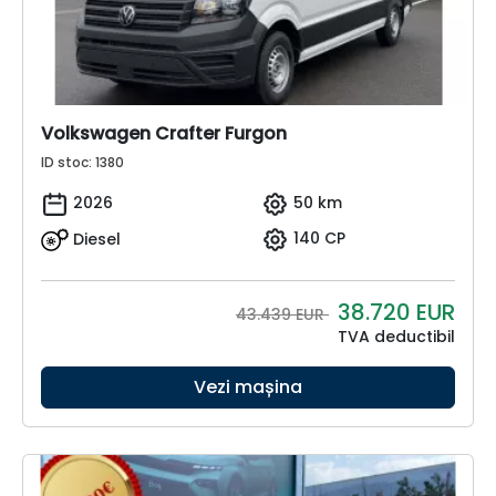
Volkswagen Crafter Furgon
ID stoc: 1380
2026
50 km
Diesel
140 CP
38.720
EUR
43.439 EUR
TVA deductibil
Vezi mașina