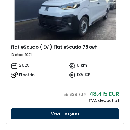
Fiat eScudo ( EV ) Fiat eScudo 75kwh
ID stoc: 1021
2025
0 km
Electric
136 CP
48.415
EUR
55.638 EUR
TVA deductibil
Vezi mașina