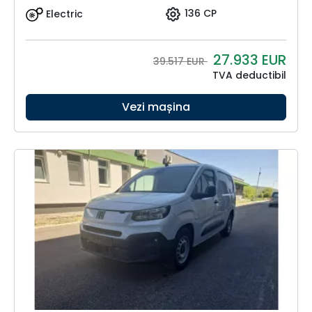
Electric
136 CP
27.933
EUR
39.517 EUR
TVA deductibil
Vezi mașina