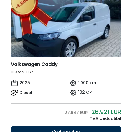
Volkswagen Caddy
ID stoc: 1367
2025
1.000 km
Diesel
102 CP
26.921
EUR
27.647 EUR
TVA deductibil
Vezi mașina