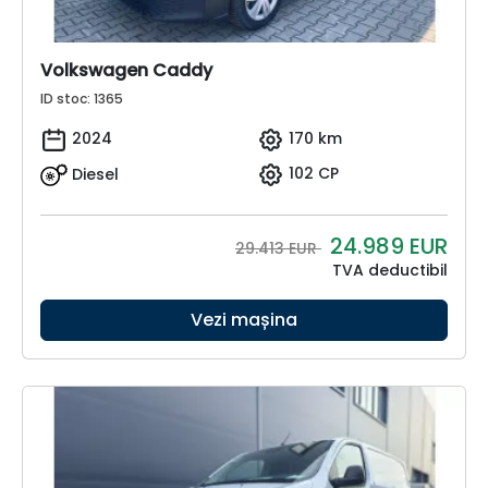
Volkswagen Caddy
ID stoc: 1365
2024
170 km
Diesel
102 CP
24.989
EUR
29.413 EUR
TVA deductibil
Vezi mașina