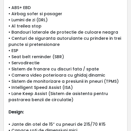
• ABS+ EBD
• Airbag sofer si pasager
• Lumini de zi (DRL)
• Al treilea stop
• Bandouri laterale de protectie de culoare neagra
• Centuri de siguranta autorulante cu prindere in trei
puncte si pretensionare
• ESP
• Seat belt reminder (SBR)
• Servodirectie
• Sistem de franare cu discuri fata / spate
• Camera video poterioara cu ghidaj dinamic
• Sistem de monitorizare a presiunii in pneuri (TPMS)
• Intelligent Speed Assist (ISA)
• Lane Keep Assist (Sistem de asistenta pentru
pastrarea benzii de circulatie)
Design:
• Jante din otel de 15” cu pneuri de 215/70 R15
• Capace roti de dimensiuni mici