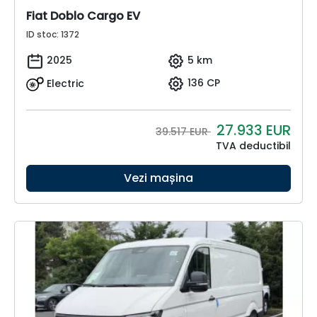
Fiat Doblo Cargo EV
ID stoc: 1372
2025
5 km
Electric
136 CP
27.933
EUR
39.517 EUR
TVA deductibil
Vezi mașina