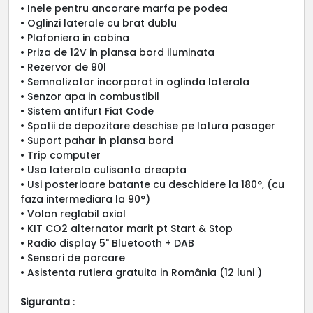
• Inele pentru ancorare marfa pe podea
• Oglinzi laterale cu brat dublu
• Plafoniera in cabina
• Priza de 12V in plansa bord iluminata
• Rezervor de 90l
• Semnalizator incorporat in oglinda laterala
• Senzor apa in combustibil
• Sistem antifurt Fiat Code
• Spatii de depozitare deschise pe latura pasager
• Suport pahar in plansa bord
• Trip computer
• Usa laterala culisanta dreapta
• Usi posterioare batante cu deschidere la 180°, (cu
faza intermediara la 90°)
• Volan reglabil axial
• KIT CO2 alternator marit pt Start & Stop
• Radio display 5" Bluetooth + DAB
• Sensori de parcare
• Asistenta rutiera gratuita in România (12 luni )
Siguranta
: