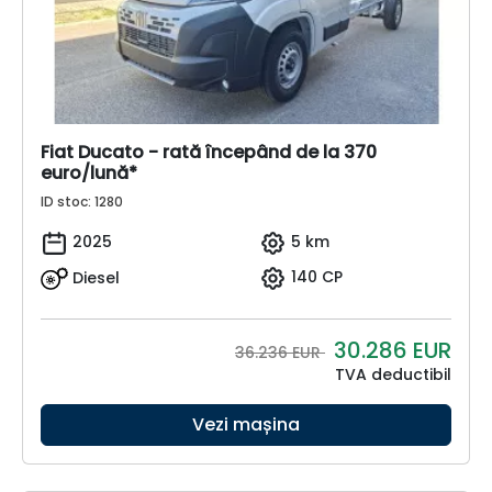
Fiat Ducato - rată începând de la 370
euro/lună*
ID stoc: 1280
2025
5 km
Diesel
140 CP
30.286
EUR
36.236 EUR
TVA deductibil
Vezi mașina