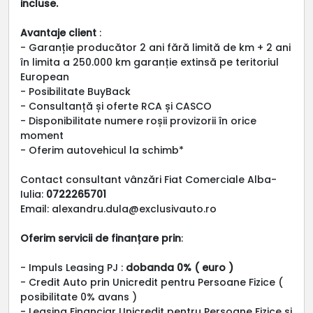
incluse.
Avantaje client
:
- Garanție producător 2 ani fără limită de km + 2 ani
în limita a 250.000 km garanție extinsă pe teritoriul
European
- Posibilitate BuyBack
- Consultanță și oferte RCA și CASCO
- Disponibilitate numere roșii provizorii în orice
moment
- Oferim autovehicul la schimb*
Contact consultant vânzări Fiat Comerciale Alba-
Iulia:
0722265701
Email: alexandru.dula@exclusivauto.ro
Oferim servicii de finanțare prin
:
- Impuls Leasing PJ :
dobanda 0% ( euro )
- Credit Auto prin Unicredit pentru Persoane Fizice (
posibilitate 0% avans )
- Leasing Financiar Unicredit pentru Persoane Fizice si