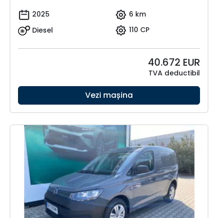
2025
6 km
Diesel
110 CP
40.672
EUR
TVA deductibil
Vezi mașina