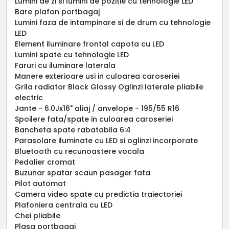
Lumini de zi si lumini de pozitie cu tehnologie LED
Bare plafon portbagaj
Lumini faza de intampinare si de drum cu tehnologie
LED
Element iluminare frontal capota cu LED
Lumini spate cu tehnologie LED
Faruri cu iluminare laterala
Manere exterioare usi in culoarea caroseriei
Grila radiator Black Glossy Oglinzi laterale pliabile
electric
Jante - 6.0Jx16" aliaj / anvelope - 195/55 R16
Spoilere fata/spate in culoarea caroseriei
Bancheta spate rabatabila 6:4
Parasolare iluminate cu LED si oglinzi incorporate
Bluetooth cu recunoastere vocala
Pedalier cromat
Buzunar spatar scaun pasager fata
Pilot automat
Camera video spate cu predictia traiectoriei
Plafoniera centrala cu LED
Chei pliabile
Plasa portbagaj