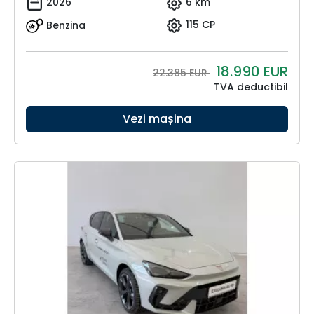
2026
6 km
Benzina
115 CP
18.990
EUR
22.385 EUR
TVA deductibil
Vezi mașina