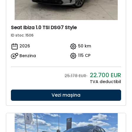
Seat Ibiza 1.0 TSI DSG7 Style
ID stoc: 1506
2026
50 km
Benzina
115 CP
22.700
EUR
25.178 EUR
TVA deductibil
Vezi mașina