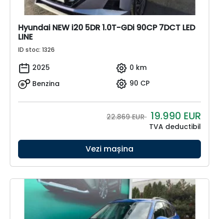
Hyundai NEW i20 5DR 1.0T-GDi 90CP 7DCT LED
LINE
ID stoc: 1326
2025
0 km
Benzina
90 CP
19.990
EUR
22.869 EUR
TVA deductibil
Vezi mașina