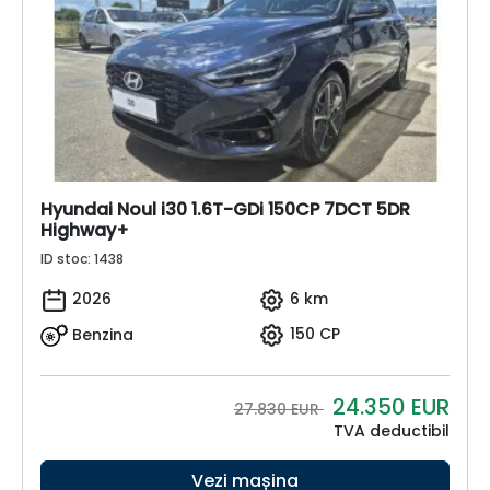
Hyundai Noul i30 1.6T-GDi 150CP 7DCT 5DR
Highway+
ID stoc: 1438
2026
6 km
Benzina
150 CP
24.350
EUR
27.830 EUR
TVA deductibil
Vezi mașina