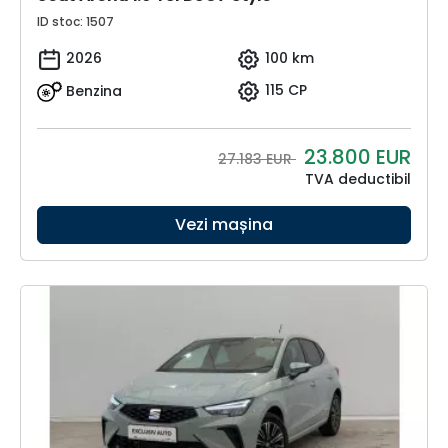
ID stoc: 1507
2026
100 km
Benzina
115 CP
23.800
EUR
27.183 EUR
TVA deductibil
Vezi mașina