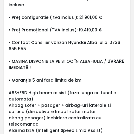
incluse.
• Preț configurație ( tva inclus ): 21.901,00 €
• Preț Promoțional (TVA Inclus): 19.419,00 €
• Contact Consilier vânzări Hyundai Alba Iulia: 0736
855 555
• MASINA DISPONIBILA PE STOC ÎN ALBA-IULIA /
LIVRARE
IMEDIATĂ
!
• Garanție 5 ani fara limita de km
ABS+EBD High beam assist (faza lunga cu functie
automata)
Airbag sofer + pasager + airbag-uri laterale si
cortina (dezactivare Imobilizator motor
airbag pasager) Inchidere centralizata cu
telecomanda
Alarma ISLA (Intelligent Speed Limid Assist)