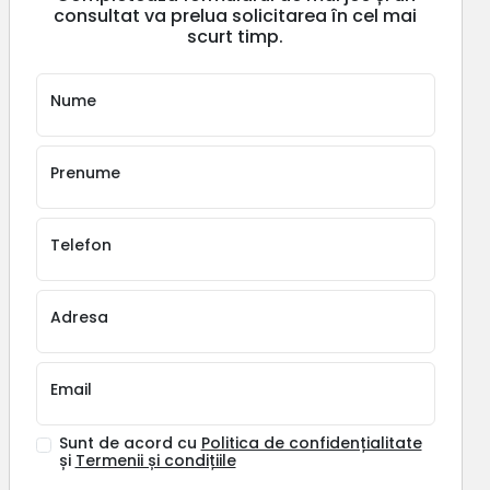
consultat va prelua solicitarea în cel mai
scurt timp.
Nume
Prenume
Telefon
Adresa
Email
Sunt de acord cu
Politica de confidențialitate
și
Termenii și condițiile