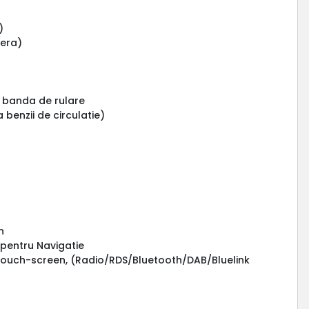
)
mera)
e banda de rulare
benzii de circulatie)
n
pentru Navigatie
cu touch-screen, (Radio/RDS/Bluetooth/DAB/Bluelink