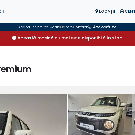
LOCAŢII
CENT
II
Acasă
Despre noi
Media
Cariere
Contact
Apelează-ne
Această mașină nu mai este disponibilă în stoc.
Premium