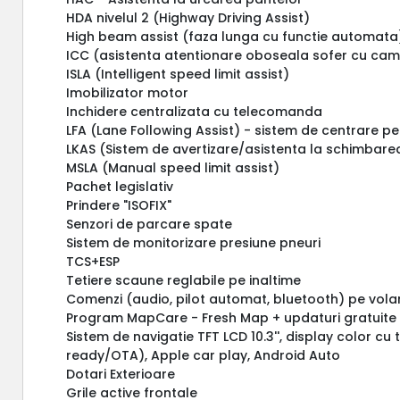
HDA nivelul 2 (Highway Driving Assist)
High beam assist (faza lunga cu functie automata
ICC (asistenta atentionare oboseala sofer cu ca
ISLA (Intelligent speed limit assist)
Imobilizator motor
Inchidere centralizata cu telecomanda
LFA (Lane Following Assist) - sistem de centrare p
LKAS (Sistem de avertizare/asistenta la schimbarea 
MSLA (Manual speed limit assist)
Pachet legislativ
Prindere "ISOFIX"
Senzori de parcare spate
Sistem de monitorizare presiune pneuri
TCS+ESP
Tetiere scaune reglabile pe inaltime
Comenzi (audio, pilot automat, bluetooth) pe vola
Program MapCare - Fresh Map + updaturi gratuite 
Sistem de navigatie TFT LCD 10.3'', display color 
ready/OTA), Apple car play, Android Auto
Dotari Exterioare
Grile active frontale