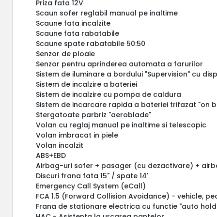
Priza fata 12V
Scaun sofer reglabil manual pe inaltime
Scaune fata incalzite
Scaune fata rabatabile
Scaune spate rabatabile 50:50
Senzor de ploaie
Senzor pentru aprinderea automata a farurilor
Sistem de iluminare a bordului "Supervision" cu disp
Sistem de incalzire a bateriei
Sistem de incalzire cu pompa de caldura
Sistem de incarcare rapida a bateriei trifazat "on 
Stergatoate parbriz "aeroblade"
Volan cu reglaj manual pe inaltime si telescopic
Volan imbracat in piele
Volan incalzit
ABS+EBD
Airbag-uri sofer + pasager (cu dezactivare) + airba
Discuri frana fata 15" / spate 14'
Emergency Call System (eCall)
FCA 1.5 (Forward Collision Avoidance) - vehicle, ped
Frana de stationare electrica cu functie "auto hold
HAC - Asistenta la urcarea pantelor