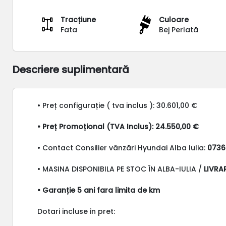
Tracțiune
Culoare
Fata
Bej Perlată
Descriere suplimentară
• Preț configurație ( tva inclus ): 30.601,00 €
• Preț Promoțional (TVA Inclus): 24.550,00 €
• Contact Consilier vânzări Hyundai Alba Iulia:
0736
• MASINA DISPONIBILA PE STOC ÎN ALBA-IULIA /
LIVRA
• Garanție 5 ani fara limita de km
Dotari incluse in pret: