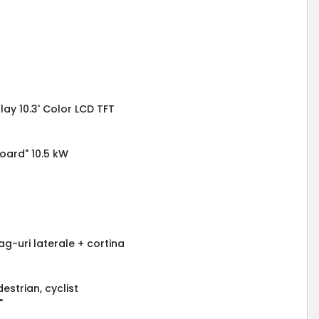
lay 10.3' Color LCD TFT
board" 10.5 kW
g-uri laterale + cortina
estrian, cyclist
"