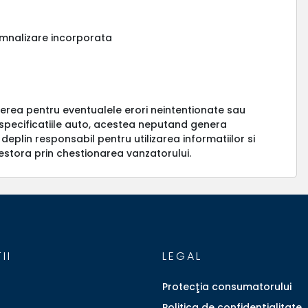
semnalizare incorporata
erea pentru eventualele erori neintentionate sau
a specificatiile auto, acestea neputand genera
 deplin responsabil pentru utilizarea informatiilor si
estora prin chestionarea vanzatorului.
II
LEGAL
Protecţia consumatorului
Politica de confidenţialitate