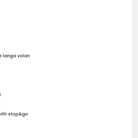
e langa volan
)
with stop&go