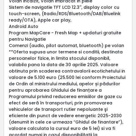
Volan incalzit, Volan imbracat in piele
Sistem de navigatie TFT LCD 12.3'', display color cu
touch-screen, (Radio/RDS/Bluetooth/DAB/Bluelink
ready/OTA), Apple car play,
Android Auto
Program MapCare - Fresh Map + updaturi gratuite
pentru Navigatie
Comenzi (audio, pilot automat, bluetooth) pe volan
**Oferta supusa unor termene si conditii, destinata
persoanelor fizice, in limita stocului disponibil,
valabila pana la data de 30 aprilie 2025. Valoare
obtinuta prin scaderea contravalorii ecotichetului in
valoare de 5.100 euro (25.500 lei conform Proiectului
de Ordin al ministrului mediului, apelor și pădurilor
pentru aprobarea Ghidului de finanțare a
Programului privind reducerea emisiilor de gaze cu
efect de seră în transporturi, prin promovarea
vehiculelor de transport rutier nepoluante şi
eficiente din punct de vedere energetic 2025-2030
(denumit in cele ce urmeaza “Ghidul de finantare”),
valoare calculata la cursul euro de 5 lei) si va fi
acordat numai in cazul disponibilitatii la