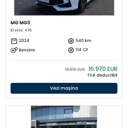
MG MG3
ID stoc: 475
2024
540 km
Benzina
114 CP
16.970
EUR
18.810 EUR
TVA deductibil
Vezi mașina