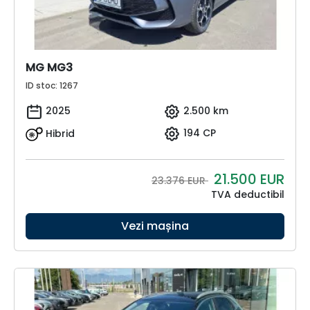
MG MG3
ID stoc: 1267
2025
2.500 km
Hibrid
194 CP
21.500
EUR
23.376 EUR
TVA deductibil
Vezi mașina