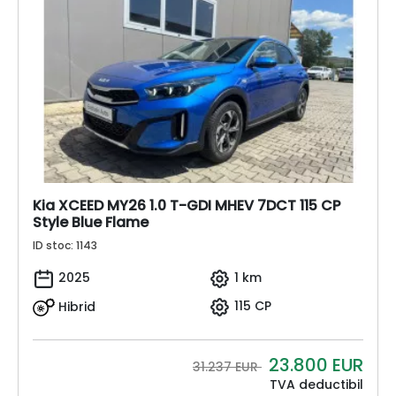
Kia XCEED MY26 1.0 T-GDI MHEV 7DCT 115 CP
Style Blue Flame
ID stoc: 1143
2025
1 km
Hibrid
115 CP
23.800
EUR
31.237 EUR
TVA deductibil