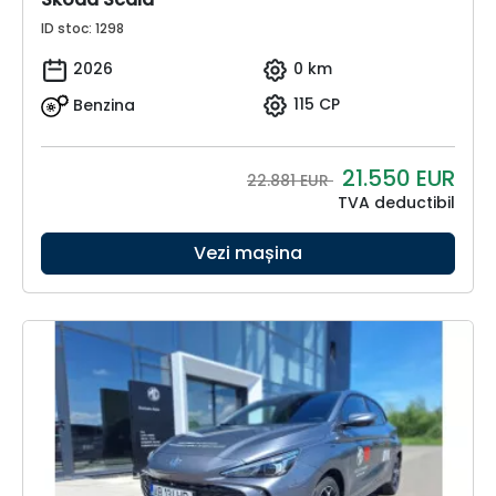
ID stoc: 1298
2026
0 km
Benzina
115 CP
21.550
EUR
22.881 EUR
TVA deductibil
Vezi mașina