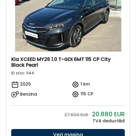
Kia XCEED MY26 1.0 T-GDI 6MT 115 CP City
Black Pearl
ID stoc: 1144
2025
1 km
Benzina
115 CP
20.880
EUR
27.634 EUR
TVA deductibil
Vezi mașina