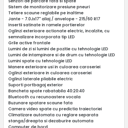
Senzori de parcare fata si spate
Sistem de monitorizare presiune pneuri
Tetiere scaune reglabile pe inaltime
Jante - 7.0Jx17" aliaj / anvelope - 215/60 R17
Insertii satinate in ramele portierelor
Oglinzi exterioare actionate electric, incalzite, cu
semnalizare incorporata tip LED
Grile active frontale
Lumini de zi si lumini de pozitie cu tehnologie LED
Lumini de intampinare si de drum cu tehnologie LED
Lumini spate cu tehnologie LED
Manere exterioare usi in culoarea caroseriei
Oglinzi exterioare in culoarea caroseriei
Oglinzi laterale pliabile electric
Suporti portbagaj exterior
Bancheta spate rabatabila 40:20:40
Bluetooth cu recunoastere vocala
Buzunare spatare scaune fata
Camera video spate cu predictia traiectoriei
Climatizare automata cu reglare separata
stanga/dreapta si dezaburire automata
Computer de bord