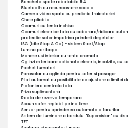
Bancheta spate rabatabila 6:4
Bluetooth cu recunoastere vocala
Camera video spate cu predictia traiectoriei
Cheie pliabila
Geamuri cu tenta inchisa
Geamuri electrice fata cu coborare/ridicare autom
protectie sofer impotriva prinderii degetelor
ISG (Idle Stop & Go) - sistem Start/Stop
Lumina portbagaj
Manere usi interior cu tenta cromata
Oglinzi exterioare actionate electric, incalzite, cu
Pachet fumatori
Parasolar cu oglinda pentru sofer si pasager
Pilot automat cu posibilitate de ajustare a limitei d
Plafoniera centrala fata
Priza suplimentara
Roata de rezerva temporara
Scaun sofer reglabil pe inaltime
Senzor pentru aprinderea automata a farurilor
Sistem de iluminare a bordului "Supervision" cu disp
TFT
Spalator si stergator luneta