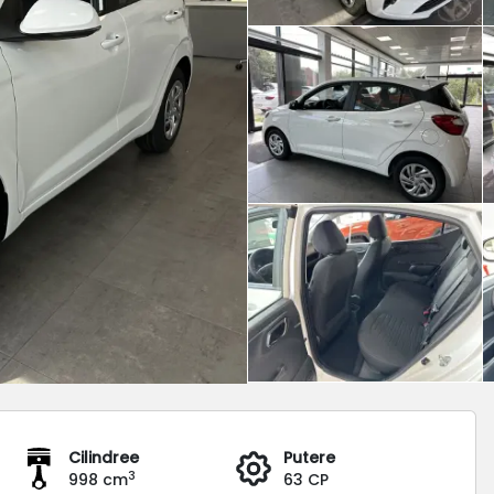
Cilindree
Putere
3
998 cm
63 CP