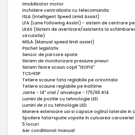
Imobilizator motor
Inchidere centralizata cu telecomanda
ISLA (Intelligent Speed Limid Assist)
LFA (Lane Following Assist) - sistem de centrare p
LKAS (Sistem de avertizare/asistenta la schimbarea
circulatie)
MSLA (Manual speed limit assist)
Pachet legislativ
Senzor de parcare spate
Sistem de monitorizare presiune pneuri
Sistem fixare scaun copil "ISOFIX"
TCS+ESP
Tetiere scaune fata reglabile pe orizontala
Tetiere scaune reglabile pe inaltime
Jante - 14" otel / anvelope - 175/65 R14
Lumini de pozitie cu tehnologie LED
Lumini de zi cu tehnologie LED
Manere exterioare usi si capace oglinzi laterale in 
Spoilere fata+spate vopsite in culoarea caroseriei
5 locuri
Aer conditionat manual