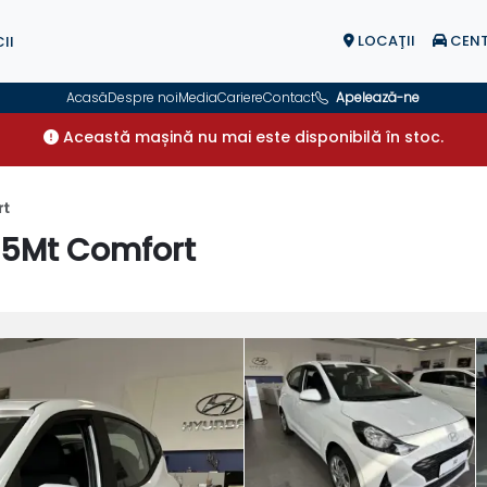
LOCAŢII
CENT
II
Acasă
Despre noi
Media
Cariere
Contact
Apelează-ne
Această mașină nu mai este disponibilă în stoc.
rt
R 5Mt Comfort