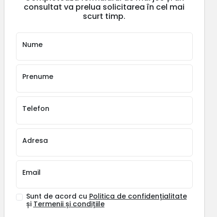
consultat va prelua solicitarea în cel mai
scurt timp.
Nume
Prenume
Telefon
Adresa
Email
Sunt de acord cu
Politica de confidențialitate
și
Termenii și condițiile