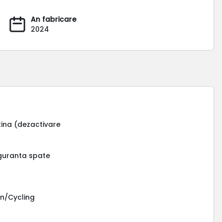
An fabricare
2024
tina (dezactivare
iguranta spate
an/Cycling