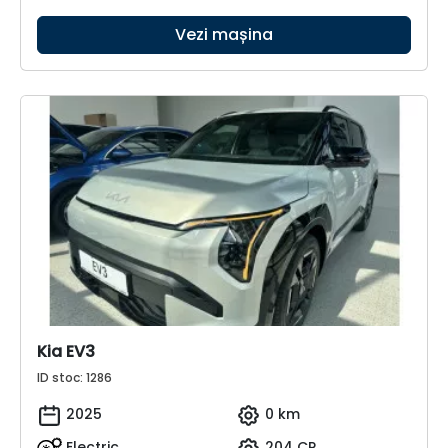
Vezi mașina
Kia EV3
ID stoc: 1286
2025
0 km
Electric
204 CP