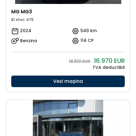
MG MG3
ID stoc: 475
2024
540 km
Benzina
114 CP
16.970
EUR
18.810 EUR
TVA deductibil
Vezi mașina