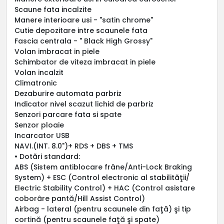
Scaune fata incalzite
Manere interioare usi - "satin chrome"
Cutie depozitare intre scaunele fata
Fascia centrala - " Black High Grossy"
Volan imbracat in piele
Schimbator de viteza imbracat in piele
Volan incalzit
Climatronic
Dezaburire automata parbriz
Indicator nivel scazut lichid de parbriz
Senzori parcare fata si spate
Senzor ploaie
Incarcator USB
NAVI.(INT. 8.0")+ RDS + DBS + TMS
• Dotări standard:
ABS (Sistem antiblocare frâne/Anti-Lock Braking
System) + ESC (Control electronic al stabilităţii/
Electric Stability Control) + HAC (Control asistare
coborâre pantă/Hill Assist Control)
Airbag - lateral (pentru scaunele din faţă) şi tip
cortină (pentru scaunele faţă şi spate)