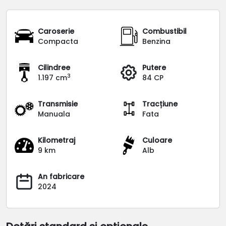
Caroserie
Combustibil
Compacta
Benzina
Cilindree
Putere
3
1.197 cm
84 CP
Transmisie
Tracțiune
Manuala
Fata
Kilometraj
Culoare
9 km
Alb
An fabricare
2024