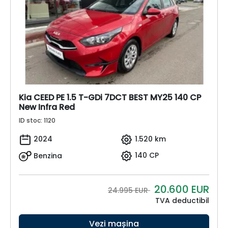
Kia CEED PE 1.5 T-GDi 7DCT BEST MY25 140 CP
New Infra Red
ID stoc: 1120
2024
1.520 km
Benzina
140 CP
20.600
EUR
24.995 EUR
TVA deductibil
Vezi mașina