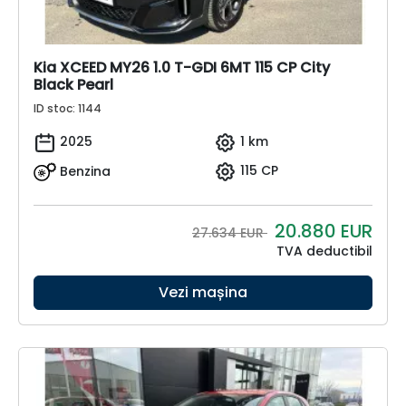
Kia XCEED MY26 1.0 T-GDI 6MT 115 CP City
Black Pearl
ID stoc: 1144
2025
1 km
Benzina
115 CP
20.880
EUR
27.634 EUR
TVA deductibil
Vezi mașina