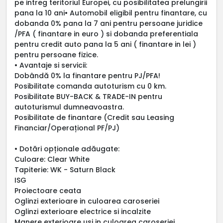
pe intreg teritoriul Europei, cu posibilitatea prelungirii
pana la 10 ani• Automobil eligibil pentru finantare, cu
dobanda 0% pana la 7 ani pentru persoane juridice
/PFA ( finantare in euro ) si dobanda preferentiala
pentru credit auto pana la 5 ani ( finantare in lei )
pentru persoane fizice.
• Avantaje si servicii:
Dobândă 0% la finantare pentru PJ/PFA!
Posibilitate comanda autoturism cu 0 km.
Posibilitate BUY-BACK & TRADE-IN pentru
autoturismul dumneavoastra.
Posibilitate de finantare (Credit sau Leasing
Financiar/Operațional PF/PJ)
• Dotări opționale adăugate:
Culoare: Clear White
Tapiterie: WK - Saturn Black
ISG
Proiectoare ceata
Oglinzi exterioare in culoarea caroseriei
Oglinzi exterioare electrice si incalzite
Manere exterioare usi in culoarea caroseriei