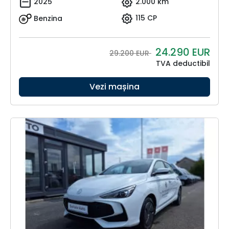
2025
2.000 km
Benzina
115 CP
24.290
EUR
29.200 EUR
TVA deductibil
Vezi mașina