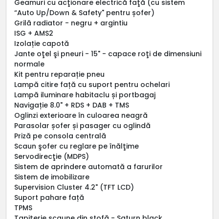
Geamuri cu acţionare electrică faţă (cu sistem
“Auto Up/Down & Safety" pentru șofer)
Grilă radiator - negru + argintiu
ISG + AMS2
Izolație capotă
Jante oţel şi pneuri - 15" - capace roţi de dimensiuni
normale
Kit pentru reparație pneu
Lampă citire față cu suport pentru ochelari
Lampă iluminare habitaclu și portbagaj
Navigație 8.0" + RDS + DAB + TMS
Oglinzi exterioare în culoarea neagră
Parasolar șofer și pasager cu oglindă
Priză pe consola centrală
Scaun şofer cu reglare pe înălţime
Servodirecţie (MDPS)
Sistem de aprindere automată a farurilor
Sistem de imobilizare
Supervision Cluster 4.2" (TFT LCD)
Suport pahare față
TPMS
Tapiţerie scaune din stofă - Saturn black