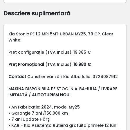
Descriere suplimentară
Kia Stonic PE 1.2 MPI 5MT URBAN MY25, 79 CP, Clear
White:
Preț configurație (TVA Inclus): 19.385 €
Preț Promoțional
(TVA Inclus):
16.980 €
Contact
Consilier vânzări Kia Alba Iulia: 0724087912
MASINA DISPONIBILA PE STOC ÎN ALBA-IULIA / LIVRARE
IMEDIATĂ /
AUTOTURISM NOU
!
• An Fabricație: 2024, model My25
• Garanţie 7 ani /150.000 km
• 7 ani Update Hărţi
• KAR - Kia Asistență Rutieră gratuita primele 12 luni