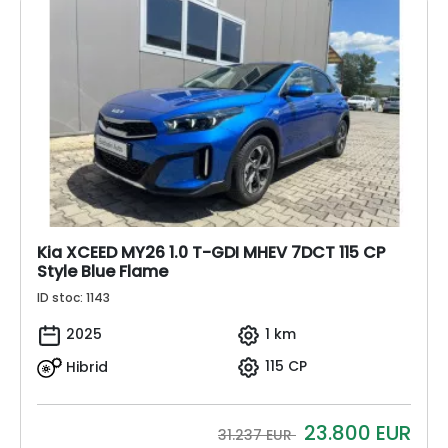
Kia XCEED MY26 1.0 T-GDI MHEV 7DCT 115 CP
Style Blue Flame
ID stoc: 1143
2025
1 km
Hibrid
115 CP
23.800
EUR
31.237 EUR