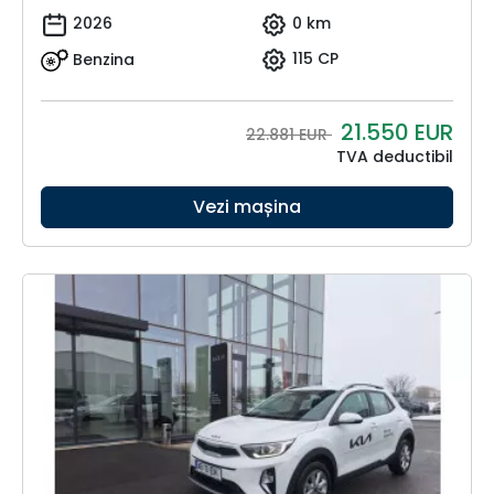
2026
0 km
Benzina
115 CP
21.550
EUR
22.881 EUR
TVA deductibil
Vezi mașina