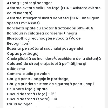
Airbag - şofer şi pasager
Asistare evitare coliziune față (FCA - Asistare evitare
coliziune față)
Asistare inteligentă limită de viteză (ISLA - Intelligent
Speed Limit Assist)
Banchetă spate cu spătar fracţionabil 60%-40%
Bandouri in culoarea caroseriei + negru
Bluetooth cu recunoaştere vocală (Voice
Recognition)
Buzunar pe spătarul scaunului pasagerului
Capac portbagaj
Cheie pliabilă cu închidere/deschidere de la distanță
Coloană de direcţie ajustabilă pe înălţime şi
adâncime
Comenzi audio pe volan
Cârlige pentru bagaje în portbagaj
Cârlige prindere sistem de siguranță pentru copii
Difuzoare față și spate
Discuri de frână (faţă) - 15"
Discuri de frână (spate) - 14"
Faruri halogen