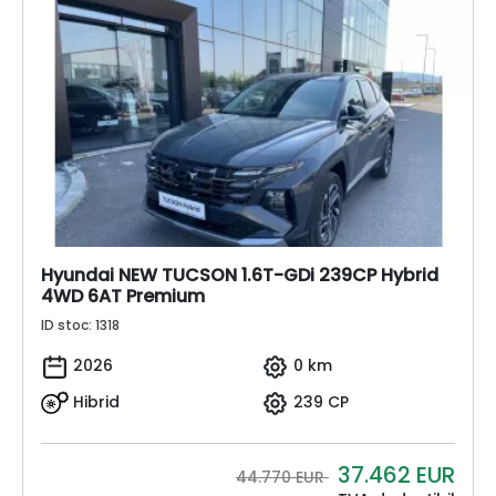
Hyundai NEW TUCSON 1.6T-GDi 239CP Hybrid
4WD 6AT Premium
ID stoc: 1318
2026
0 km
Hibrid
239 CP
37.462
EUR
44.770 EUR