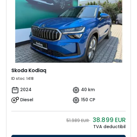
Skoda Kodiaq
ID stoc: 1418
2024
40 km
Diesel
150 CP
38.899
EUR
51.989 EUR
TVA deductibil