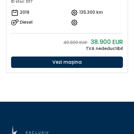
ID stoc: 1217
2019
135.300 km
Diesel
38.900
EUR
40.900 EUR
TVA nedeductibil
Vezi mașina