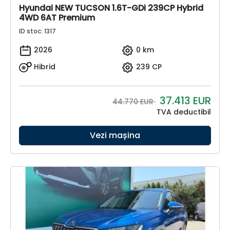
Hyundai NEW TUCSON 1.6T-GDi 239CP Hybrid
4WD 6AT Premium
ID stoc: 1317
2026
0 km
Hibrid
239 CP
37.413
EUR
44.770 EUR
TVA deductibil
Vezi mașina