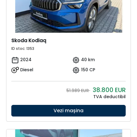
Skoda Kodiaq
ID stoc: 1353
2024
40 km
Diesel
150 CP
38.800
EUR
51.989 EUR
TVA deductibil
Vezi mașina