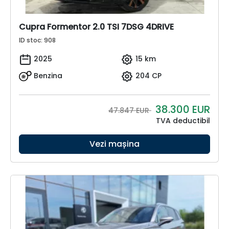
Cupra Formentor 2.0 TSI 7DSG 4DRIVE
ID stoc: 908
2025
15 km
Benzina
204 CP
38.300
EUR
47.847 EUR
TVA deductibil
Vezi mașina