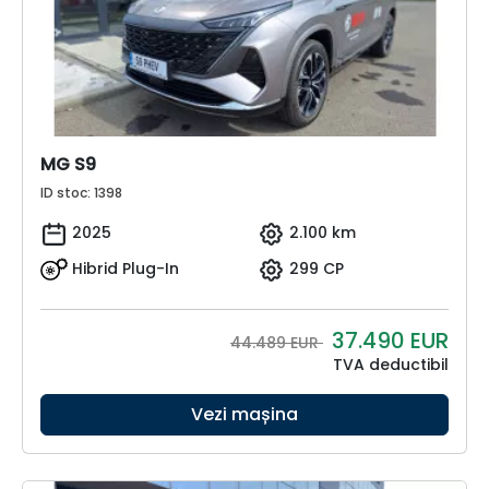
MG S9
ID stoc: 1398
2025
2.100 km
Hibrid Plug-In
299 CP
37.490
EUR
44.489 EUR
TVA deductibil
Vezi mașina