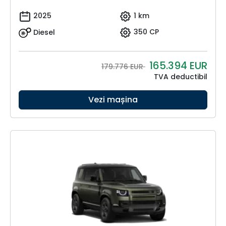
2025
1 km
Diesel
350 CP
165.394
EUR
179.776 EUR
TVA deductibil
Vezi mașina