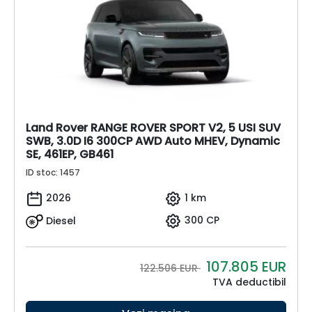
Land Rover RANGE ROVER SPORT V2, 5 USI SUV
SWB, 3.0D I6 300CP AWD Auto MHEV, Dynamic
SE, 461EP, GB461
ID stoc: 1457
2026
1 km
Diesel
300 CP
107.805
EUR
122.506 EUR
TVA deductibil