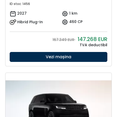
ID stoc: 1456
2027
1 km
Hibrid Plug-In
460 CP
147.268
EUR
167.349 EUR
TVA deductibil
Vezi mașina