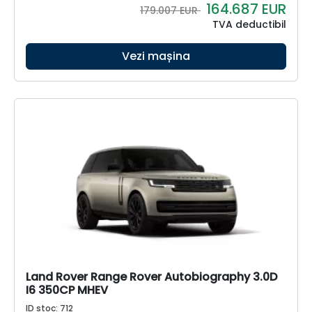
164.687
EUR
179.007 EUR
TVA deductibil
Vezi mașina
Land Rover Range Rover Autobiography 3.0D
I6 350CP MHEV
ID stoc: 712