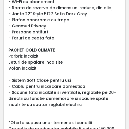
- Wi-Fi cu abonament
- Roata de rezerva de dimensiuni reduse, din aliaj
- Jante 22" Style 5127 Satin Dark Grey
- Plafon panoramic cu trapa
- Geamuri Privacy
- Prezoane antifurt
- Faruri de ceata fata
PACHET COLD CLIMATE
Parbriz incalzit
Jeturi de spalare incalzite
Volan incalzit
- Sistem Soft Close pentru usi
- Cablu pentru incarcare domestica
- Scaune fata incalzite si ventilate, reglabile pe 20-
directii cu functie dememorare si scaune spate
incalzite cu spatar reglabil electric
*Oferta supusa unor termene si conditii
Garantie de producator valabila 5 ani sau 150.000