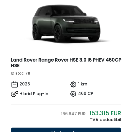
Land Rover Range Rover HSE 3.0 I6 PHEV 460CP
HSE
ID stoc: 711
2025
1 km
Hibrid Plug-In
460 CP
153.315
EUR
166.647 EUR
TVA deductibil