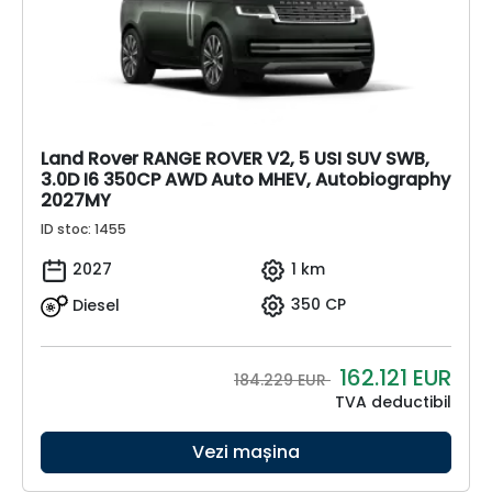
Land Rover RANGE ROVER V2, 5 USI SUV SWB,
3.0D I6 350CP AWD Auto MHEV, Autobiography
2027MY
ID stoc: 1455
2027
1 km
Diesel
350 CP
162.121
EUR
184.229 EUR
TVA deductibil
Vezi mașina