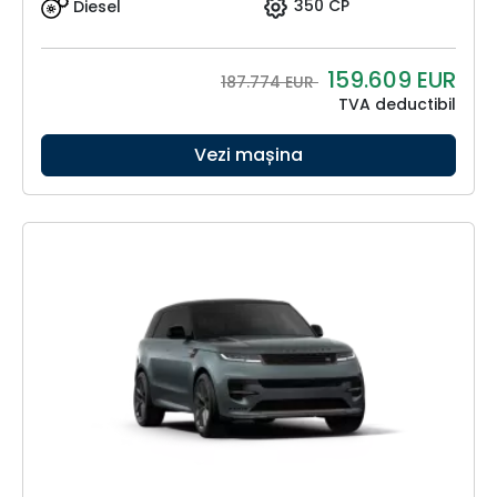
Diesel
350 CP
159.609
EUR
187.774 EUR
TVA deductibil
Vezi mașina