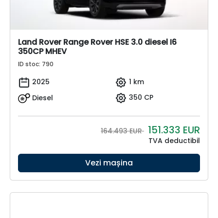
Land Rover Range Rover HSE 3.0 diesel I6
350CP MHEV
ID stoc: 790
2025
1 km
Diesel
350 CP
151.333
EUR
164.493 EUR
TVA deductibil
Vezi mașina