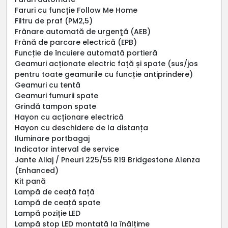
Faruri cu funcție Follow Me Home
Filtru de praf (PM2,5)
Frânare automată de urgenţă (AEB)
Frână de parcare electrică (EPB)
Funcție de încuiere automată portieră
Geamuri acționate electric față și spate (sus/jos
pentru toate geamurile cu funcție antiprindere)
Geamuri cu tentă
Geamuri fumurii spate
Grindă tampon spate
Hayon cu acționare electrică
Hayon cu deschidere de la distanța
Iluminare portbagaj
Indicator interval de service
Jante Aliaj / Pneuri 225/55 R19 Bridgestone Alenza
(Enhanced)
Kit pană
Lampă de ceață față
Lampă de ceață spate
Lampă poziție LED
Lampă stop LED montată la înălțime