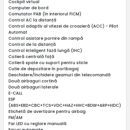
Cockpit virtual
Computer de bord
Comutator PAB (în interiorul FICM)
Control AC la distanță
Control adaptiv al vitezei de croazieră (ACC) - Pilot
Automat
Control asistare pornire din rampă
Control de la distanță
Control inteligent fază lungă (IHC)
Cotieră centrală față
Cotieră spate cu suport pentru sticle
Cutie de depozitare în portbagaj
Deschidere/închidere geamuri din telecomandă
Două airbaguri cortină
Două airbaguri laterale
E-CALL
ESP
(ABS+EBD+CBC+TCS+VDC+HAZ+HHC+BDW+ARP+HDC)
Etichetă de avertizare pentru airbag
FM/AM
Far LED cu reglare manuală
Faruri automate