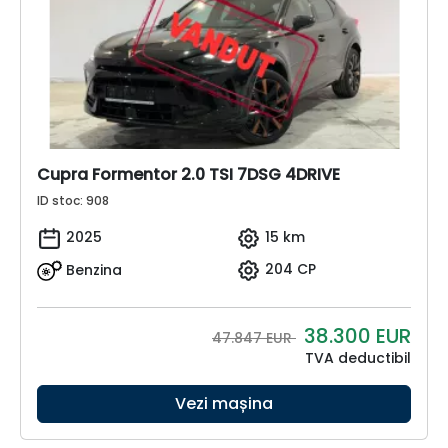
Cupra Formentor 2.0 TSI 7DSG 4DRIVE
ID stoc: 908
2025
15 km
Benzina
204 CP
38.300
EUR
47.847 EUR
TVA deductibil
Vezi mașina