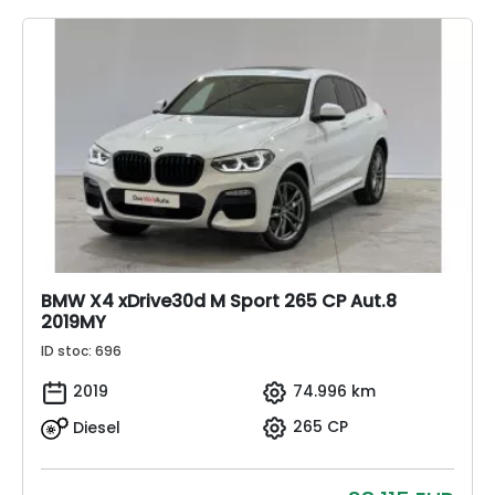
BMW X4 xDrive30d M Sport 265 CP Aut.8
2019MY
ID stoc: 696
2019
74.996 km
Diesel
265 CP