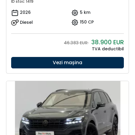
ID stoc: 1419
2026
5 km
Diesel
150 CP
38.900
EUR
46.383 EUR
TVA deductibil
Vezi mașina