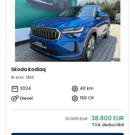
Skoda Kodiaq
ID stoc: 1353
2024
40 km
Diesel
150 CP
38.800
EUR
51.989 EUR
TVA deductibil