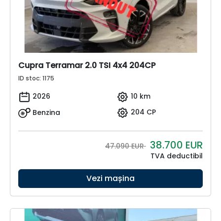
Cupra Terramar 2.0 TSI 4x4 204CP
ID stoc: 1175
2026
10 km
Benzina
204 CP
38.700
EUR
47.090 EUR
TVA deductibil
Vezi mașina