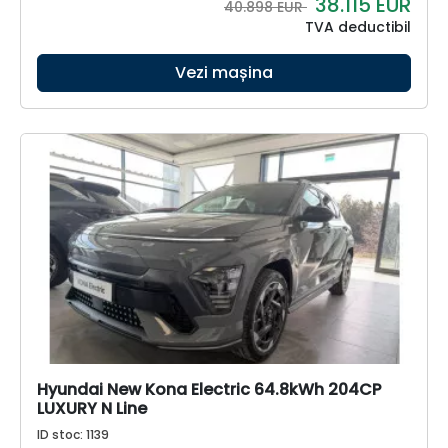
38.115
EUR
40.898 EUR
TVA deductibil
Vezi mașina
Hyundai New Kona Electric 64.8kWh 204CP
LUXURY N Line
ID stoc: 1139