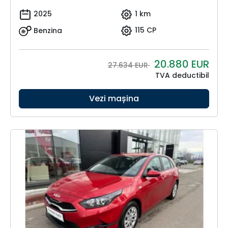
2025
1 km
Benzina
115 CP
20.880
EUR
27.634 EUR
TVA deductibil
Vezi mașina