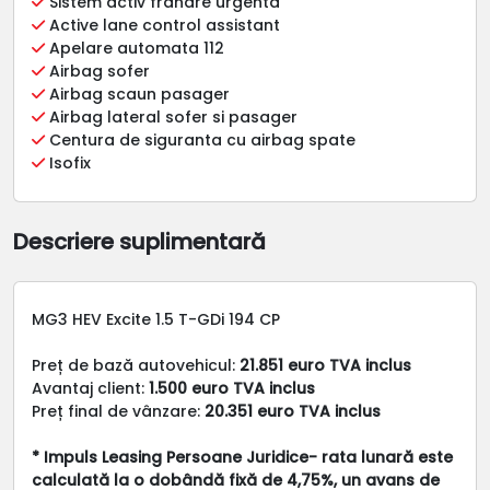
Sistem activ franare urgenta
Active lane control assistant
Apelare automata 112
Airbag sofer
Airbag scaun pasager
Airbag lateral sofer si pasager
Centura de siguranta cu airbag spate
Isofix
Descriere suplimentară
MG3 HEV Excite 1.5 T-GDi 194 CP
Preț de bază autovehicul:
21.851 euro TVA inclus
Avantaj client:
1.500 euro TVA inclus
Preț final de vânzare:
20.351 euro TVA inclus
* Impuls Leasing Persoane Juridice- rata lunară este
calculată la o dobândă fixă de 4,75%, un avans de