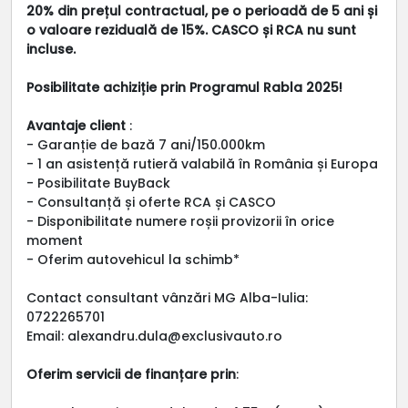
20% din prețul contractual, pe o perioadă de 5 ani și
o valoare reziduală de 15%. CASCO și RCA nu sunt
incluse.
Posibilitate achiziție prin Programul Rabla 2025!
Avantaje client
:
- Garanție de bază 7 ani/150.000km
- 1 an asistență rutieră valabilă în România și Europa
- Posibilitate BuyBack
- Consultanță și oferte RCA și CASCO
- Disponibilitate numere roșii provizorii în orice
moment
- Oferim autovehicul la schimb*
Contact consultant vânzări MG Alba-Iulia:
0722265701
Email: alexandru.dula@exclusivauto.ro
Oferim servicii de finanțare prin
: