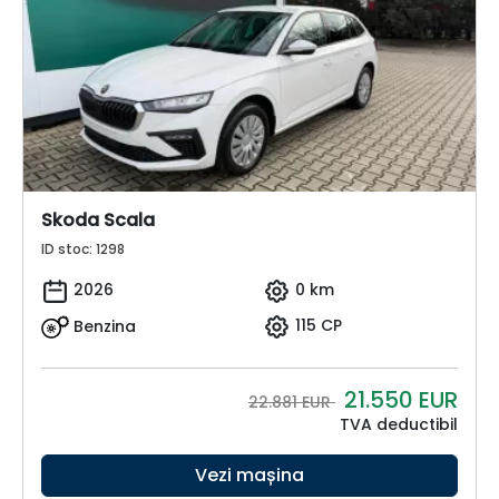
Skoda Scala
ID stoc: 1298
2026
0 km
Benzina
115 CP
21.550
EUR
22.881 EUR
TVA deductibil
Vezi mașina