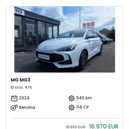
MG MG3
ID stoc: 475
2024
540 km
Benzina
114 CP
16.970
EUR
18.810 EUR