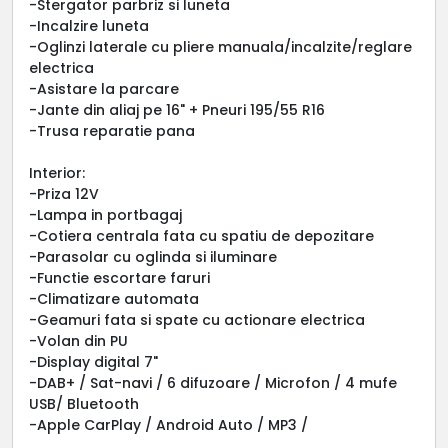
-Stergator parbriz si luneta
-Incalzire luneta
-Oglinzi laterale cu pliere manuala/incalzite/reglare
electrica
-Asistare la parcare
-Jante din aliaj pe 16" + Pneuri 195/55 R16
-Trusa reparatie pana
Interior:
-Priza 12V
-Lampa in portbagaj
-Cotiera centrala fata cu spatiu de depozitare
-Parasolar cu oglinda si iluminare
-Functie escortare faruri
-Climatizare automata
-Geamuri fata si spate cu actionare electrica
-Volan din PU
-Display digital 7"
-DAB+ / Sat-navi / 6 difuzoare / Microfon / 4 mufe
USB/ Bluetooth
-Apple CarPlay / Android Auto / MP3 /