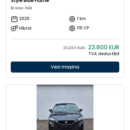
Style Blue Flame
ID stoc: 1143
2025
1 km
Hibrid
115 CP
23.800
EUR
31.237 EUR
TVA deductibil
Vezi mașina