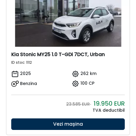
Kia Stonic MY25 1.0 T-GDi 7DCT, Urban
ID stoc: 1112
2025
262 km
Benzina
100 CP
19.950
EUR
23.585 EUR
TVA deductibil
Vezi mașina