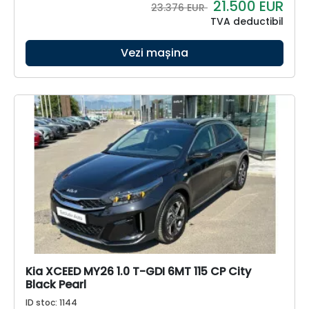
21.500
EUR
23.376 EUR
TVA deductibil
Vezi mașina
Kia XCEED MY26 1.0 T-GDI 6MT 115 CP City
Black Pearl
ID stoc: 1144