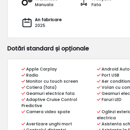
Manuala
Fata
An fabricare
2025
Dotări standard și opționale
Apple Carplay
Android Auto
Radio
Port USB
Monitor cu touch screen
Aer conditio
Cotiera (fata)
Volan cu com
Geamuri electrice fata
Geamuri elec
Adaptive Cruise Control
Faruri LED
Predictive
Camera video spate
Oglinzi exter
electrica
Avertizare unghi mort
Asistenta sc
Controlul distantei
Asistenta la 