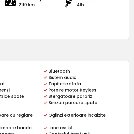
2110 km
Alb
Bluetooth
Sistem audio
nat
Tapiterie stofa
enzi
Pornire motor Keyless
trice spate
Stergatoare parbriz
Senzori parcare spate
ioare cu reglare
Oglinzi exterioare incalzite
himbare banda
Lane assist
franare
Controlul tractiunii