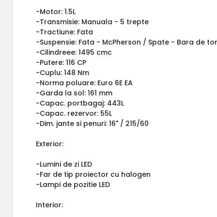
-Motor: 1.5L
-Transmisie: Manuala - 5 trepte
-Tractiune: Fata
-Suspensie: Fata - McPherson / Spate - Bara de to
-Cilindreee: 1495 cmc
-Putere: 116 CP
-Cuplu: 148 Nm
-Norma poluare: Euro 6E EA
-Garda la sol: 161 mm
-Capac. portbagaj: 443L
-Capac. rezervor: 55L
-Dim. jante si penuri: 16" / 215/60
Exterior:
-Lumini de zi LED
-Far de tip proiector cu halogen
-Lampi de pozitie LED
Interior: