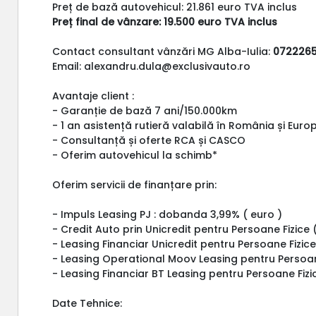
Preț de bază autovehicul: 21.861 euro TVA inclus
Preț final de vânzare: 19.500 euro TVA inclus
Contact consultant vânzări MG Alba-Iulia:
0722265
Email: alexandru.dula@exclusivauto.ro
Avantaje client :
- Garanție de bază 7 ani/150.000km
- 1 an asistență rutieră valabilă în România și Euro
- Consultanță și oferte RCA și CASCO
- Oferim autovehicul la schimb*
Oferim servicii de finanțare prin:
- Impuls Leasing PJ : dobanda 3,99% ( euro )
- Credit Auto prin Unicredit pentru Persoane Fizice 
- Leasing Financiar Unicredit pentru Persoane Fizice
- Leasing Operational Moov Leasing pentru Persoa
- Leasing Financiar BT Leasing pentru Persoane Fizic
Date Tehnice: