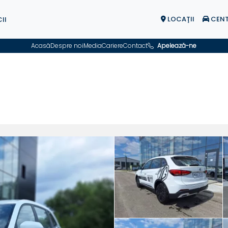
LOCAŢII
CENT
II
Acasă
Despre noi
Media
Cariere
Contact
Apelează-ne