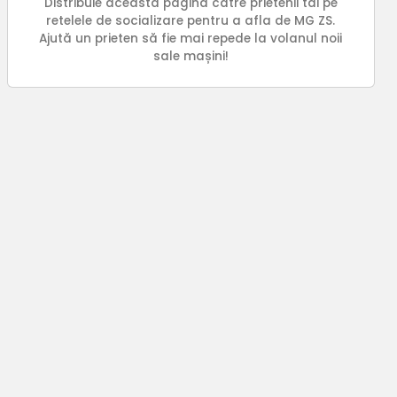
Distribuie aceasta pagina catre prietenii tai pe
retelele de socializare pentru a afla de MG ZS.
Ajută un prieten să fie mai repede la volanul noii
sale mașini!