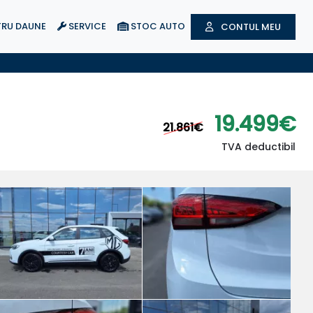
RU DAUNE
SERVICE
STOC AUTO
CONTUL MEU
19.499€
21.861€
TVA deductibil