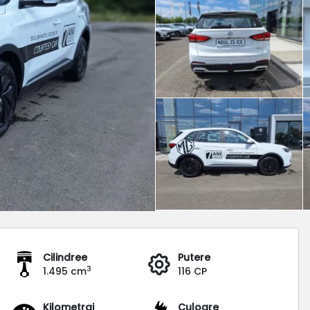
Cilindree
Putere
3
1.495 cm
116 CP
Kilometraj
Culoare