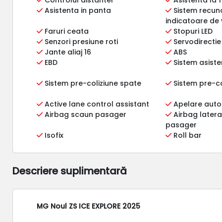
Asistenta in panta
Sistem recun
indicatoare de 
Faruri ceata
Stopuri LED
Senzori presiune roti
Servodirectie
Jante aliaj 16
ABS
EBD
Sistem asiste
Sistem pre-coliziune spate
Sistem pre-co
Active lane control assistant
Apelare auto
Airbag scaun pasager
Airbag lateral
pasager
Isofix
Roll bar
Descriere suplimentară
MG Noul ZS ICE EXPLORE 2025