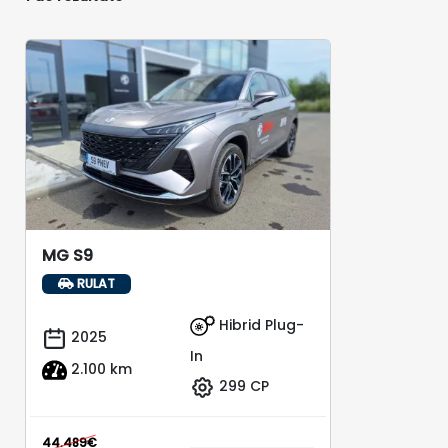
MG S9
RULAT
Hibrid Plug-
2025
In
2.100 km
299 CP
44.489€