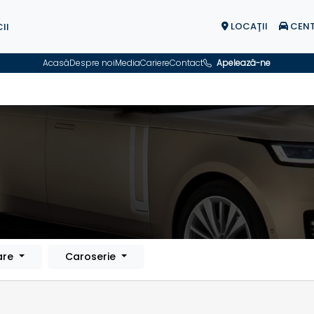
LOCAŢII
CENT
II
Acasă
Despre noi
Media
Cariere
Contact
Apelează-ne
are
Caroserie