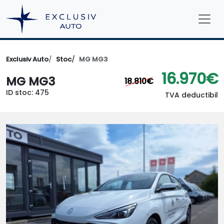
Exclusiv Auto
Stoc
MG MG3
16.970€
MG MG3
18.810€
ID stoc: 475
TVA deductibil