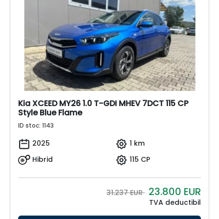
Kia XCEED MY26 1.0 T-GDI MHEV 7DCT 115 CP
Style Blue Flame
ID stoc: 1143
2025
1 km
Hibrid
115 CP
23.800
EUR
31.237 EUR
TVA deductibil