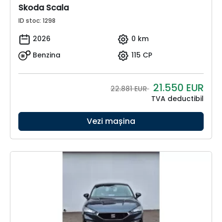
Skoda Scala
ID stoc: 1298
2026
0 km
Benzina
115 CP
21.550
EUR
22.881 EUR
TVA deductibil
Vezi mașina