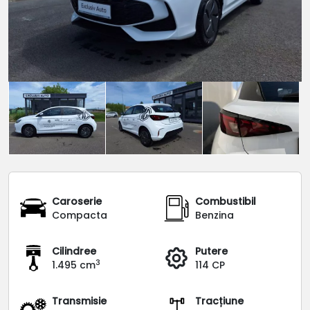
Caroserie
Combustibil
Compacta
Benzina
Cilindree
Putere
3
1.495 cm
114 CP
Transmisie
Tracțiune