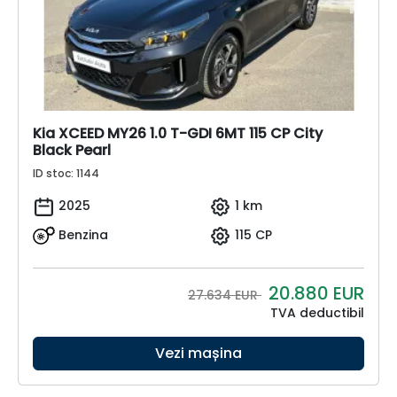
Kia XCEED MY26 1.0 T-GDI 6MT 115 CP City
Black Pearl
ID stoc: 1144
2025
1 km
Benzina
115 CP
20.880
EUR
27.634 EUR
TVA deductibil
Vezi mașina