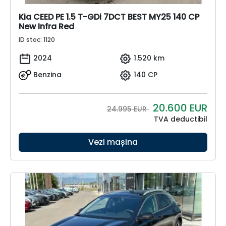
Kia CEED PE 1.5 T-GDi 7DCT BEST MY25 140 CP
New Infra Red
ID stoc: 1120
2024
1.520 km
Benzina
140 CP
20.600
EUR
24.995 EUR
TVA deductibil
Vezi mașina