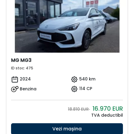
MG MG3
ID stoc: 475
2024
540 km
Benzina
114 CP
16.970
EUR
18.810 EUR
TVA deductibil
Vezi mașina