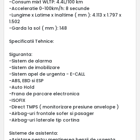
-Consum mixt WLTP: 4.4L/100 km
-Acceleratie 0-100km/h: 8 secunde
-Lungime x Latime x Inaltime ( mm ): 4.113 x 1.797 x
1.502
-Garda la sol ( mm ): 148
Specificatii Tehnice:
Siguranta:
-Sistem de alarma
-Sistem de imobilizare
-Sistem apel de urgenta - E-CALL
-ABS, EBD si ESP
-Auto Hold
-Frana de parcare electronica
-ISOFIX
-Direct TMPS ( monitorizare presiune anvelope )
-Airbag-uri frontale sofer si pasager
-Airbag-uri laterale tip cortina
Sisteme de asistenta:
-Asistare pentru mentinerea benzii de urgenta