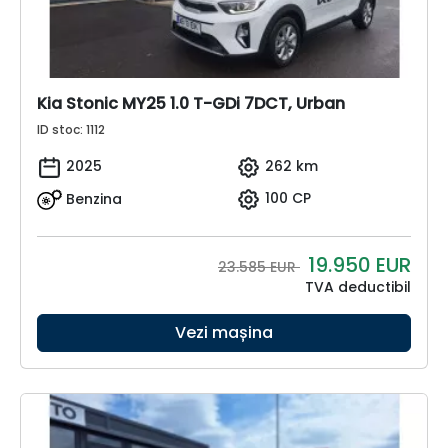
Kia Stonic MY25 1.0 T-GDi 7DCT, Urban
ID stoc: 1112
2025
262 km
Benzina
100 CP
19.950
EUR
23.585 EUR
TVA deductibil
Vezi mașina