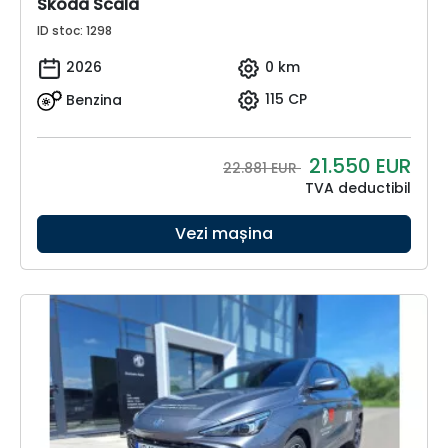
Skoda Scala
ID stoc: 1298
2026
0 km
Benzina
115 CP
21.550
EUR
22.881 EUR
TVA deductibil
Vezi mașina