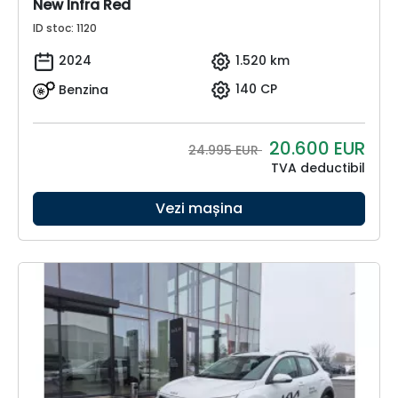
New Infra Red
ID stoc: 1120
2024
1.520 km
Benzina
140 CP
20.600
EUR
24.995 EUR
TVA deductibil
Vezi mașina