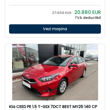
20.880
EUR
27.634 EUR
TVA deductibil
Vezi mașina
Kia CEED PE 1.5 T-GDi 7DCT BEST MY25 140 CP