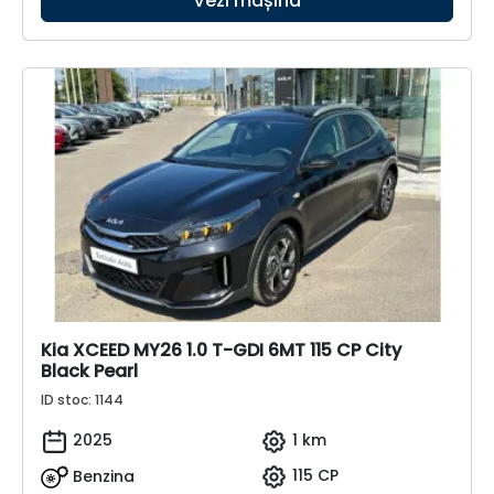
Vezi mașina
Kia XCEED MY26 1.0 T-GDI 6MT 115 CP City
Black Pearl
ID stoc: 1144
2025
1 km
Benzina
115 CP