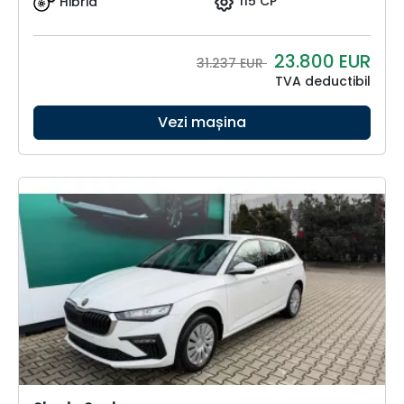
Hibrid
115 CP
23.800
EUR
31.237 EUR
TVA deductibil
Vezi mașina