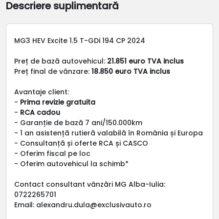
Descriere suplimentară
MG3 HEV Excite 1.5 T-GDi 194 CP 2024
Preț de bază autovehicul:
21.851 euro TVA inclus
Preț final de vânzare:
18.850 euro TVA inclus
Avantaje client:
-
Prima revizie gratuita
-
RCA cadou
- Garanție de bază 7 ani/150.000km
- 1 an asistență rutieră valabilă în România și Europa
- Consultanță și oferte RCA și CASCO
- Oferim fiscal pe loc
- Oferim autovehicul la schimb*
Contact consultant vânzări MG Alba-Iulia:
0722265701
Email: alexandru.dula@exclusivauto.ro