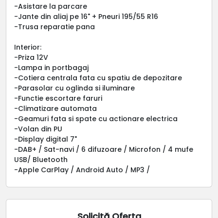
-Asistare la parcare
-Jante din aliaj pe 16" + Pneuri 195/55 R16
-Trusa reparatie pana
Interior:
-Priza 12V
-Lampa in portbagaj
-Cotiera centrala fata cu spatiu de depozitare
-Parasolar cu oglinda si iluminare
-Functie escortare faruri
-Climatizare automata
-Geamuri fata si spate cu actionare electrica
-Volan din PU
-Display digital 7"
-DAB+ / Sat-navi / 6 difuzoare / Microfon / 4 mufe
USB/ Bluetooth
-Apple CarPlay / Android Auto / MP3 /
Solicită Oferta