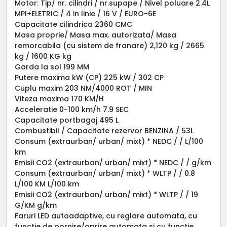
Motor: Tip/ nr. cilindri / nr.supape / Nivel poluare 2.4L
MPI+ELETRIC / 4 in linie / 16 V / EURO-6E
Capacitate cilindrica 2360 CMC
Masa proprie/ Masa max. autorizata/ Masa
remorcabila (cu sistem de franare) 2,120 kg / 2665
kg / 1600 KG kg
Garda la sol 199 MM
Putere maxima kW (CP) 225 kW / 302 CP
Cuplu maxim 203 NM/4000 ROT / MIN
Viteza maxima 170 KM/H
Acceleratie 0-100 km/h 7.9 SEC
Capacitate portbagaj 495 L
Combustibil / Capacitate rezervor BENZINA / 53L
Consum (extraurban/ urban/ mixt) * NEDC / / L/100
km
Emisii CO2 (extraurban/ urban/ mixt) * NEDC / / g/km
Consum (extraurban/ urban/ mixt) * WLTP / / 0.8
L/100 KM L/100 km
Emisii CO2 (extraurban/ urban/ mixt) * WLTP / / 19
G/KM g/km
Faruri LED autoadaptive, cu reglare automata, cu
functie de pornire/oprire automata si cu functie