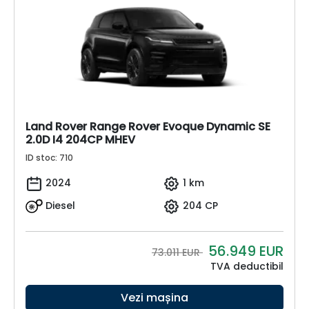
Land Rover Range Rover Evoque Dynamic SE
2.0D I4 204CP MHEV
ID stoc: 710
2024
1 km
Diesel
204 CP
56.949
EUR
73.011 EUR
TVA deductibil
Vezi mașina