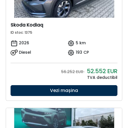
Skoda Kodiaq
ID stoc: 1375
2026
5 km
Diesel
193 CP
52.552
EUR
56.252 EUR
TVA deductibil
Vezi mașina