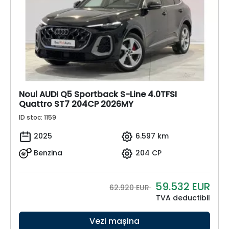
Noul AUDI Q5 Sportback S-Line 4.0TFSI
Quattro ST7 204CP 2026MY
ID stoc: 1159
2025
6.597 km
Benzina
204 CP
59.532
EUR
62.920 EUR
TVA deductibil
Vezi mașina