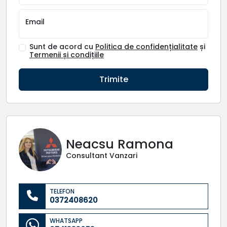
Email
Sunt de acord cu
Politica de confidențialitate
și
Termenii și condițiile
Trimite
Neacsu Ramona
Consultant Vanzari
TELEFON
0372408620
WHATSAPP