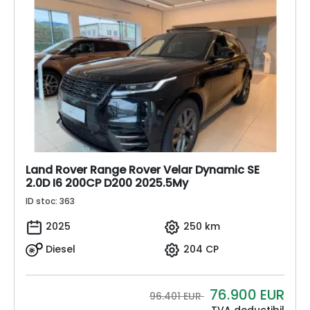
Land Rover Range Rover Velar Dynamic SE
2.0D I6 200CP D200 2025.5My
ID stoc: 363
2025
250 km
Diesel
204 CP
76.900
EUR
96.401 EUR