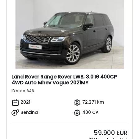
Land Rover Range Rover LWB, 3.0 I6 400CP
4WD Auto Mhev Vogue 2021MY
ID stoc: 846
2021
72.271 km
Benzina
400 CP
59.900
EUR