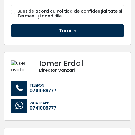
Sunt de acord cu
Politica de confidențialitate
și
Termenii și condițiile
Trimite
Iomer Erdal
Director Vanzari
TELEFON
0741088777
WHATSAPP
0741088777