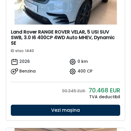
Land Rover RANGE ROVER VELAR, 5 USI SUV
SWB, 3.0 I6 400CP 4WD Auto MHEV, Dynamic
SE
ID stoc: 1440
2026
0 km
Benzina
400 CP
70.468
EUR
90.345 EUR
TVA deductibil
Vezi mașina