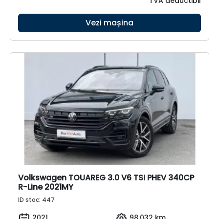
TVA deductibil
Vezi mașina
Volkswagen TOUAREG 3.0 V6 TSI PHEV 340CP
R-Line 2021MY
ID stoc: 447
2021
98.032 km