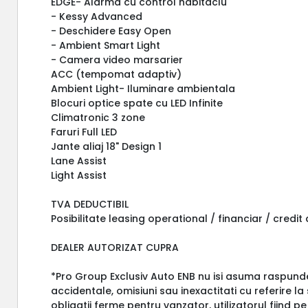
EDGE- Alarma cu control habitaclu
- Kessy Advanced
- Deschidere Easy Open
- Ambient Smart Light
- Camera video marsarier
ACC (tempomat adaptiv)
Ambient Light- Iluminare ambientala
Blocuri optice spate cu LED Infinite
Climatronic 3 zone
Faruri Full LED
Jante aliaj 18" Design 1
Lane Assist
Light Assist
TVA DEDUCTIBIL
Posibilitate leasing operational / financiar / credit
DEALER AUTORIZAT CUPRA
*Pro Group Exclusiv Auto ENB nu isi asuma raspund
accidentale, omisiuni sau inexactitati cu referire l
obligatii ferme pentru vanzator, utilizatorul fiind pe