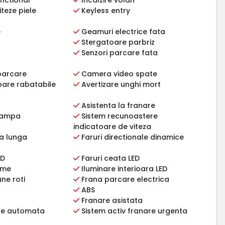
teze piele
Keyless entry
e
Geamuri electrice fata
Stergatoare parbriz
Senzori parcare fata
parcare
Camera video spate
ioare rabatabile
Avertizare unghi mort
Asistenta la franare
 rampa
Sistem recunoastere
indicatoare de viteza
a lunga
Faruri directionale dinamice
ED
Faruri ceata LED
ome
Iluminare interioara LED
ne roti
Frana parcare electrica
ABS
Franare asistata
re automata
Sistem activ franare urgenta