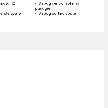
mata 112
Airbag central sofer si
pasager
terale spate
Airbag cortina spate