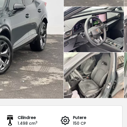
Cilindree
Putere
3
1.498 cm
150 CP