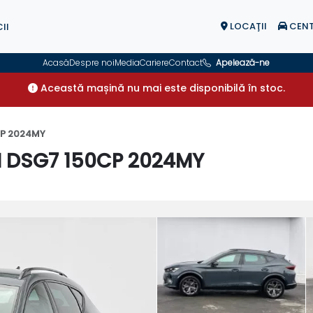
LOCAŢII
CENT
II
Acasă
Despre noi
Media
Cariere
Contact
Apelează-ne
Această mașină nu mai este disponibilă în stoc.
CP 2024MY
SI DSG7 150CP 2024MY