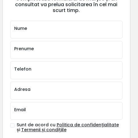
consultat va prelua solicitarea în cel mai
scurt timp.
Nume
Prenume
Telefon
Adresa
Email
Sunt de acord cu
Politica de confidențialitate
și
Termenii și condițiile