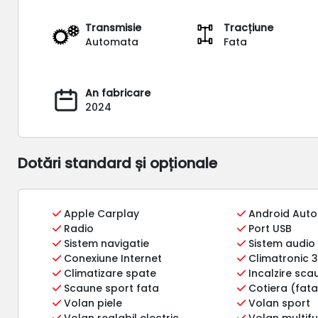
Transmisie
Tracțiune
Automata
Fata
An fabricare
2024
Dotări standard și opționale
Apple Carplay
Android Auto
Radio
Port USB
Sistem navigatie
Sistem audio
Conexiune Internet
Climatronic 
Climatizare spate
Incalzire sca
Scaune sport fata
Cotiera (fata
Volan piele
Volan sport
Volan reglabil electric
Volan multifu