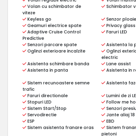
Volan cu schimbator de
Schimbator vi
viteze
Keyless go
Senzor ploai
Geamuri electrice spate
Privacy glass
Adaptive Cruise Control
Faruri LED
Predictive
Senzori parcare spate
Asistenta la 
Oglinzi exterioare incalzite
Oglinzi exter
electric
Asistenta schimbare banda
Lane assist
Asistenta in panta
Asistenta in
Sistem recunoastere semne
Asistenta faz
trafic
Faruri directionale
Lumini de zi L
Stopuri LED
Follow me h
Sistem Start/Stop
Senzori presiu
Servodirectie
Jante aliaj 18
ESP
EBD
Sistem asistenta franare oras
Sistem frana
pietoni