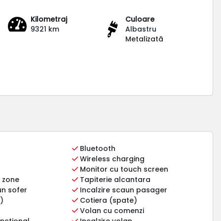
Kilometraj
Culoare
9321 km
Albastru
Metalizată
Bluetooth
Wireless charging
Monitor cu touch screen
3 zone
Tapiterie alcantara
un sofer
Incalzire scaun pasager
)
Cotiera (spate)
Volan cu comenzi
nctional
Incalzire volan