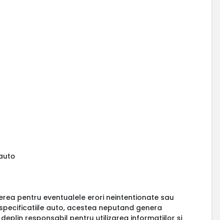
 auto
erea pentru eventualele erori neintentionate sau
a specificatiile auto, acestea neputand genera
 deplin responsabil pentru utilizarea informatiilor si