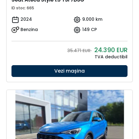
ID stoc: 665
2024
9.000 km
Benzina
149 CP
24.390
EUR
35.471 EUR
TVA deductibil
Vezi mașina