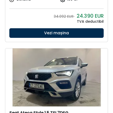
24.390
EUR
34.092 EUR
TVA deductibil
Vezi mașina
Seat Ateca Style 1.5 TSI 7DSG