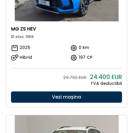
MG ZS HEV
ID stoc: 1359
2025
0 km
Hibrid
197 CP
24.400
EUR
29.792 EUR
TVA deductibil
Vezi mașina