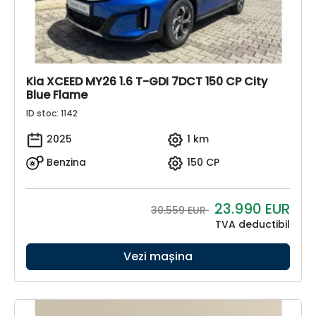
Kia XCEED MY26 1.6 T-GDI 7DCT 150 CP City
Blue Flame
ID stoc: 1142
2025
1 km
Benzina
150 CP
23.990
EUR
30.559 EUR
TVA deductibil
Vezi mașina