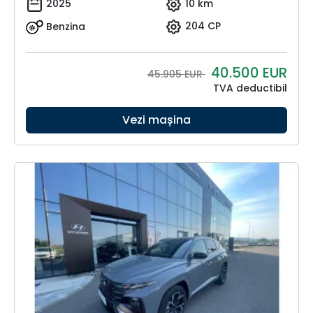
2025
10 km
Benzina
204 CP
40.500
EUR
45.905 EUR
TVA deductibil
Vezi mașina