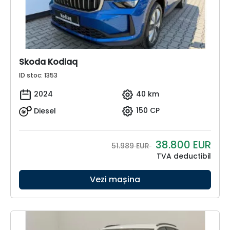
Skoda Kodiaq
ID stoc: 1353
2024
40 km
Diesel
150 CP
38.800
EUR
51.989 EUR
TVA deductibil
Vezi mașina