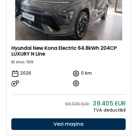
Hyundai New Kona Electric 64.8kWh 204CP
LUXURY N Line
ID stoc: 1139
2026
0 km
39.405
EUR
50.336 EUR
TVA deductibil
Vezi mașina