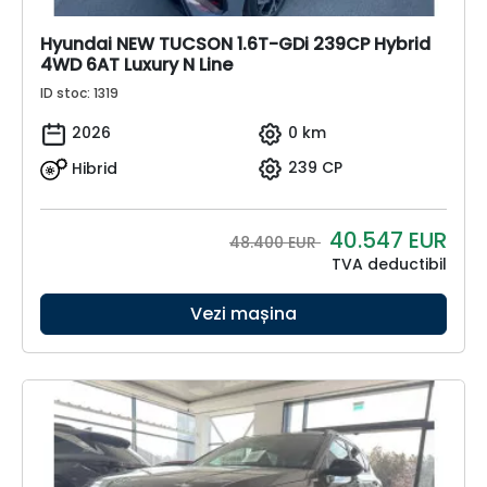
Hyundai NEW TUCSON 1.6T-GDi 239CP Hybrid
4WD 6AT Luxury N Line
ID stoc: 1319
2026
0 km
Hibrid
239 CP
40.547
EUR
48.400 EUR
TVA deductibil
Vezi mașina