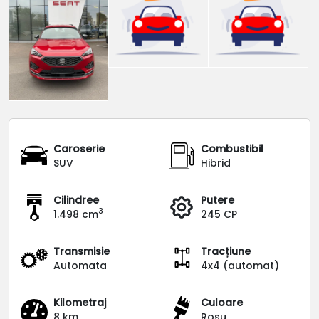
Caroserie
Combustibil
SUV
Hibrid
Cilindree
Putere
3
1.498 cm
245 CP
Transmisie
Tracțiune
Automata
4x4 (automat)
Kilometraj
Culoare
8 km
Rosu