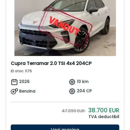
Cupra Terramar 2.0 TSI 4x4 204CP
ID stoc: 1175
2026
10 km
Benzina
204 CP
38.700
EUR
47.090 EUR
TVA deductibil
Vezi mașina