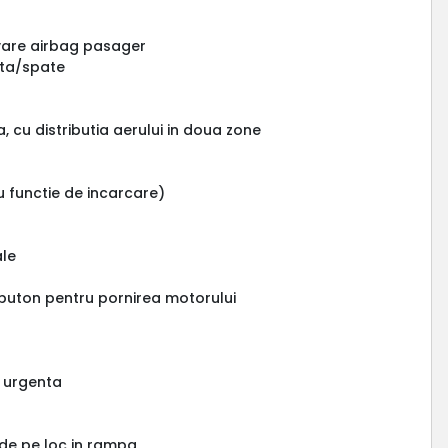
ivare airbag pasager
ata/spate
, cu distributia aerului in doua zone
u functie de incarcare)
ale
 buton pentru pornirea motorului
e urgenta
 de pe loc in rampa