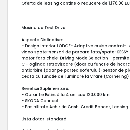
Oferta de leasing contine o reducere de 1.176,00 E
Masina de Test Drive
Aspecte Distinctive:
- Design Interior LODGE- Adaptive cruise control- 
video spate-senzori de parcare fata/spate-KESSY -
motor fara cheie-Driving Mode Selection - permit
C - oglinda retrovizoare (doar cu functie de incarca
antiorbire (doar pe partea soferului)-Senzor de p
ceata cu functie de iluminare la virare (Cornering)
Beneficii Suplimentare:
- Garantie Extinsă la 4 ani sau 120.000 km
- SKODA Connect
- Posibilitate Achiziție Cash, Credit Bancar, Leasin
Lista dotari standard: