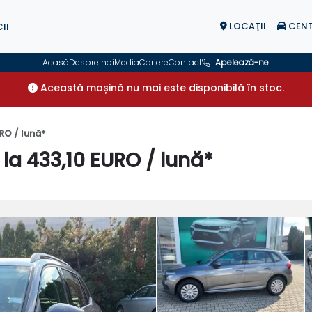
LOCAŢII
CENT
II
Acasă
Despre noi
Media
Cariere
Contact
Apelează-ne
Această mașină nu mai este disponibilă în stoc.
RO / lună*
la 433,10 EURO / lună*