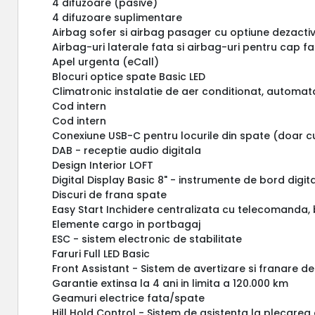
4 difuzoare (pasive)
4 difuzoare suplimentare
Airbag sofer si airbag pasager cu optiune dezact
Airbag-uri laterale fata si airbag-uri pentru cap f
Apel urgenta (eCall)
Blocuri optice spate Basic LED
Climatronic instalatie de aer conditionat, automata
Cod intern
Cod intern
Conexiune USB-C pentru locurile din spate (doar c
DAB - receptie audio digitala
Design Interior LOFT
Digital Display Basic 8" - instrumente de bord digit
Discuri de frana spate
Easy Start Inchidere centralizata cu telecomanda,
Elemente cargo in portbagaj
ESC - sistem electronic de stabilitate
Faruri Full LED Basic
Front Assistant - Sistem de avertizare si franare d
Garantie extinsa la 4 ani in limita a 120.000 km
Geamuri electrice fata/spate
Hill Hold Control - Sistem de asistenta la plecarea