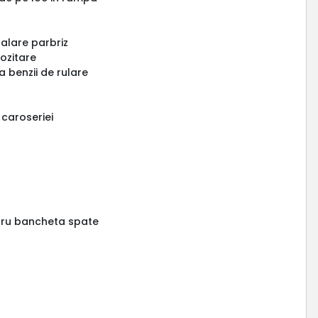
palare parbriz
ozitare
 benzii de rulare
 caroseriei
ntru bancheta spate