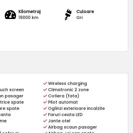
Kilometraj
Culoare
19000 km
Gri
Wireless charging
ouch screen
Climatronic 2 zone
aun pasager
Cotiera (fata)
trice spate
Pilot automat
are spate
Oglinzi exterioare incalzite
panta
Faruri ceata LED
ome
Jante otel
Airbag scaun pasager