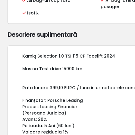
Airbag-uri cap fata
Airbag lateral
pasager
Isofix
Descriere suplimentară
Kamiq Selection 1.0 TSI 115 CP Facelift 2024
Masina Test drive 15000 km
Rata lunara 399,10 EURO / luna in urmatoarele condi
Finanțator: Porsche Leasing
Produs: Leasing Financiar
(Persoana Juridica)
Avans: 20%
Perioada: 5 Ani (60 luni)
Valoare reziduala 1%