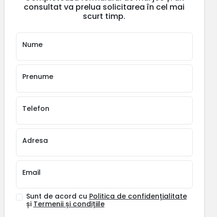
consultat va prelua solicitarea în cel mai
scurt timp.
Nume
Prenume
Telefon
Adresa
Email
Sunt de acord cu
Politica de confidențialitate
și
Termenii și condițiile