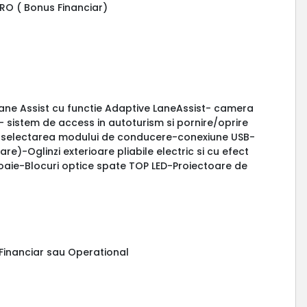
URO ( Bonus Financiar)
Lane Assist cu functie Adaptive LaneAssist- camera
 sistem de access in autoturism si pornire/oprire
e selectarea modului de conducere-conexiune USB-
re)-Oglinzi exterioare pliabile electric si cu efect
loaie-Blocuri optice spate TOP LED-Proiectoare de
g Financiar sau Operational