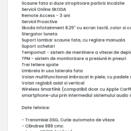
Scaune fata si duze stropitoare parbriz incalzite
Servicii Online SKODA
Remote Access - 3 ani
Servicii Proactive
Skoda Infotainment 8.25" cu ecran tactil, color si 
Stergator luneta
Suport lombar scaune fata, cu reglare manuala
Suport ochelari
Tempomat - sistem de mentinere a vitezei de deplas
TPM - sistem de monitorizare a presiunii in pneuri
Trei tetiere spate
Umbrela in usa laterala fata
Volan multifunctional imbracat in piele, cu padele 
Volan reglabil axial si vertical
Wireless Smartlink (compatibil doar cu Apple CarPlay
smartphone-ului prin intermediul sistemului audio 
Date tehnice:
- Transmisie DSG, Cutie automata de viteze
- Cilindree 999 cmc