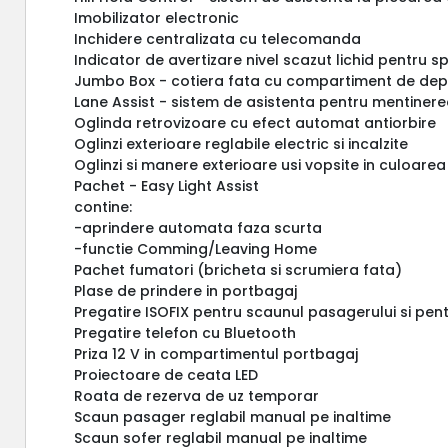
Imobilizator electronic
Inchidere centralizata cu telecomanda
Indicator de avertizare nivel scazut lichid pentru s
Jumbo Box - cotiera fata cu compartiment de dep
Lane Assist - sistem de asistenta pentru mentinerea
Oglinda retrovizoare cu efect automat antiorbire
Oglinzi exterioare reglabile electric si incalzite
Oglinzi si manere exterioare usi vopsite in culoarea
Pachet - Easy Light Assist
contine:
-aprindere automata faza scurta
-functie Comming/Leaving Home
Pachet fumatori (bricheta si scrumiera fata)
Plase de prindere in portbagaj
Pregatire ISOFIX pentru scaunul pasagerului si pe
Pregatire telefon cu Bluetooth
Priza 12 V in compartimentul portbagaj
Proiectoare de ceata LED
Roata de rezerva de uz temporar
Scaun pasager reglabil manual pe inaltime
Scaun sofer reglabil manual pe inaltime