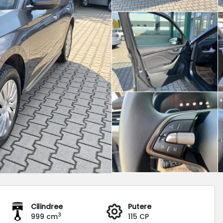
Cilindree
Putere
3
999 cm
115 CP