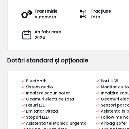
Transmisie
Tracțiune
Automata
Fata
An fabricare
2024
Dotări standard și opționale
Bluetooth
Port USB
Sistem audio
Monitor cu t
Incalzire scaun sofer
Incalzire sc
Geamuri electrice fata
Geamuri elec
Faruri LED
Senzori parc
Limitator viteza
Asistenta in 
Stopuri LED
Follow me h
Asistenta telefonica urgenta
Airbag sofer