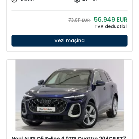
56.949
EUR
73.011 EUR
TVA deductibil
Vezi mașina
Noul AUDI Q5 S-line 4.0TDI Quattro 204CP ST7