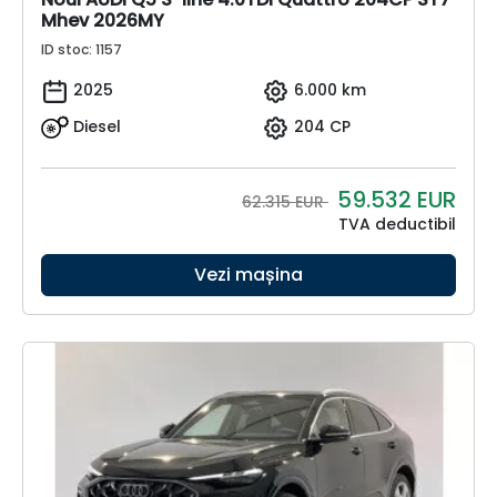
Mhev 2026MY
ID stoc: 1157
2025
6.000 km
Diesel
204 CP
59.532
EUR
62.315 EUR
TVA deductibil
Vezi mașina