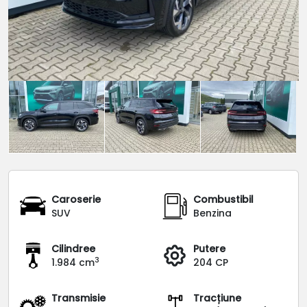
Caroserie
Combustibil
SUV
Benzina
Cilindree
Putere
3
1.984 cm
204 CP
Transmisie
Tracțiune