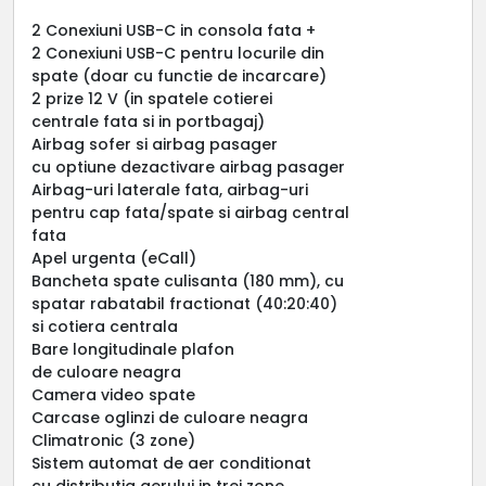
2 Conexiuni USB-C in consola fata +
2 Conexiuni USB-C pentru locurile din
spate (doar cu functie de incarcare)
2 prize 12 V (in spatele cotierei
centrale fata si in portbagaj)
Airbag sofer si airbag pasager
cu optiune dezactivare airbag pasager
Airbag-uri laterale fata, airbag-uri
pentru cap fata/spate si airbag central
fata
Apel urgenta (eCall)
Bancheta spate culisanta (180 mm), cu
spatar rabatabil fractionat (40:20:40)
si cotiera centrala
Bare longitudinale plafon
de culoare neagra
Camera video spate
Carcase oglinzi de culoare neagra
Climatronic (3 zone)
Sistem automat de aer conditionat
cu distributia aerului in trei zone