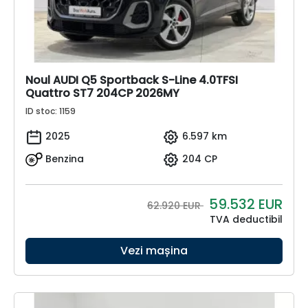
Noul AUDI Q5 Sportback S-Line 4.0TFSI
Quattro ST7 204CP 2026MY
ID stoc: 1159
2025
6.597 km
Benzina
204 CP
59.532
EUR
62.920 EUR
TVA deductibil
Vezi mașina