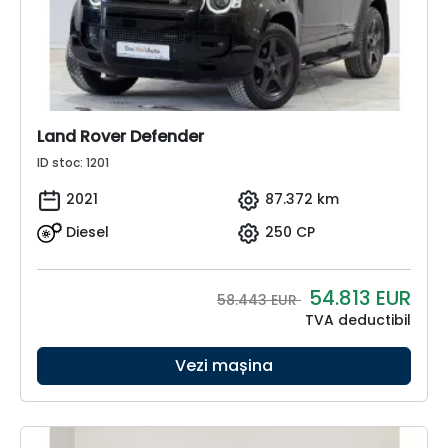
Land Rover Defender
ID stoc: 1201
2021
87.372 km
Diesel
250 CP
54.813
EUR
58.443 EUR
TVA deductibil
Vezi mașina