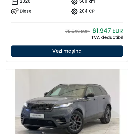
2026
500 km
Diesel
204 CP
61.947
EUR
75.546 EUR
TVA deductibil
Vezi mașina