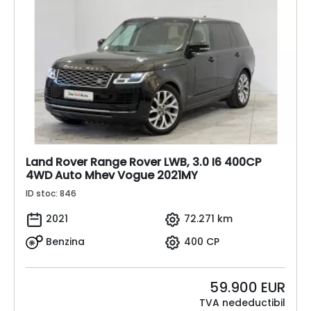
Land Rover Range Rover LWB, 3.0 I6 400CP
4WD Auto Mhev Vogue 2021MY
ID stoc: 846
2021
72.271 km
Benzina
400 CP
59.900
EUR
TVA nedeductibil