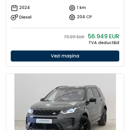
2024
1 km
Diesel
204 CP
56.949
EUR
73.011 EUR
TVA deductibil
Vezi mașina