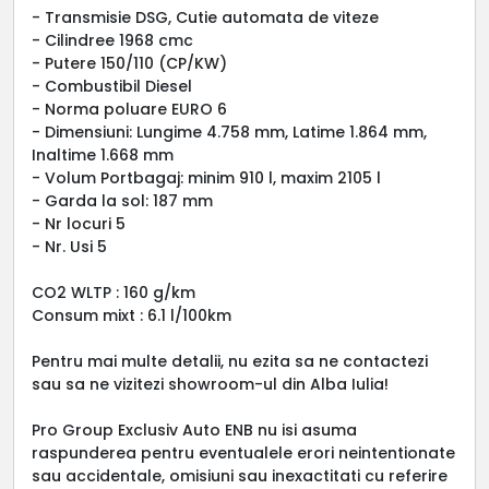
- Transmisie DSG, Cutie automata de viteze
- Cilindree 1968 cmc
- Putere 150/110 (CP/KW)
- Combustibil Diesel
- Norma poluare EURO 6
- Dimensiuni: Lungime 4.758 mm, Latime 1.864 mm,
Inaltime 1.668 mm
- Volum Portbagaj: minim 910 l, maxim 2105 l
- Garda la sol: 187 mm
- Nr locuri 5
- Nr. Usi 5
CO2 WLTP : 160 g/km
Consum mixt : 6.1 l/100km
Pentru mai multe detalii, nu ezita sa ne contactezi
sau sa ne vizitezi showroom-ul din Alba Iulia!
Pro Group Exclusiv Auto ENB nu isi asuma
raspunderea pentru eventualele erori neintentionate
sau accidentale, omisiuni sau inexactitati cu referire