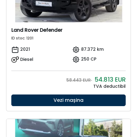
Land Rover Defender
ID stoc: 1201
2021
87.372 km
Diesel
250 CP
54.813
EUR
58.443 EUR
TVA deductibil
Vezi mașina