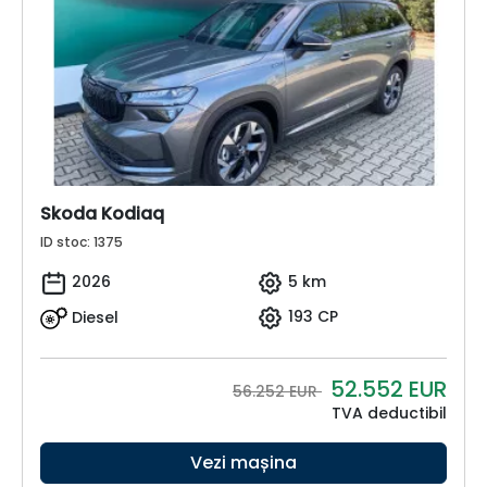
Skoda Kodiaq
ID stoc: 1375
2026
5 km
Diesel
193 CP
52.552
EUR
56.252 EUR
TVA deductibil
Vezi mașina