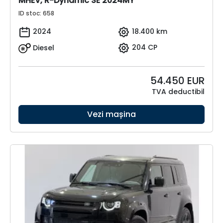
MHEV, R-Dynamic SE 2024MY
ID stoc: 658
2024
18.400 km
Diesel
204 CP
54.450
EUR
TVA deductibil
Vezi mașina