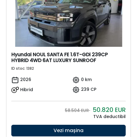
Hyundai NOUL SANTA FE 1.6T-GDi 239CP
HYBRID 4WD 6AT LUXURY SUNROOF
ID stoc: 1382
2026
0 km
Hibrid
239 CP
50.820
EUR
58.504 EUR
TVA deductibil
Vezi mașina