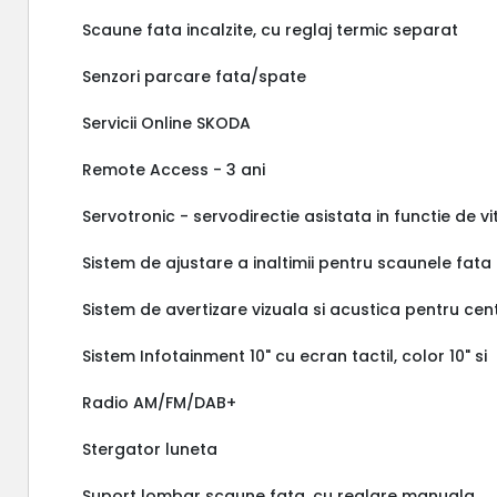
Scaune fata incalzite, cu reglaj termic separat
Senzori parcare fata/spate
Servicii Online SKODA
Remote Access - 3 ani
Servotronic - servodirectie asistata in functie de 
Sistem de ajustare a inaltimii pentru scaunele fata
Sistem de avertizare vizuala si acustica pentru cent
Sistem Infotainment 10" cu ecran tactil, color 10" si
Radio AM/FM/DAB+
Stergator luneta
Suport lombar scaune fata, cu reglare manuala