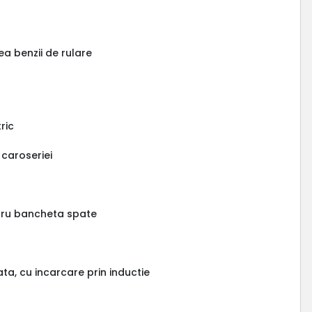
ea benzii de rulare
tric
 caroseriei
ntru bancheta spate
ta, cu incarcare prin inductie