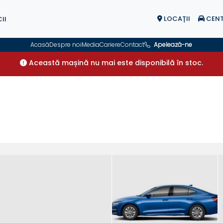
LOCAŢII
CENT
II
Acasă
Despre noi
Media
Cariere
Contact
Apelează-ne
Această mașină nu mai este disponibilă în stoc.