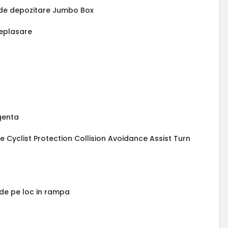
t de depozitare Jumbo Box
deplasare
rgenta
ive Cyclist Protection Collision Avoidance Assist Turn
 de pe loc in rampa