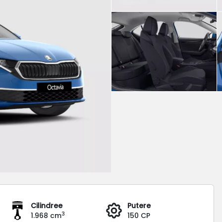
Cilindree
Putere
3
1.968 cm
150 CP