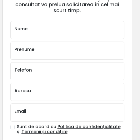
consultat va prelua solicitarea în cel mai
scurt timp.
Nume
Prenume
Telefon
Adresa
Email
Sunt de acord cu
Politica de confidențialitate
și
Termenii și condițiile