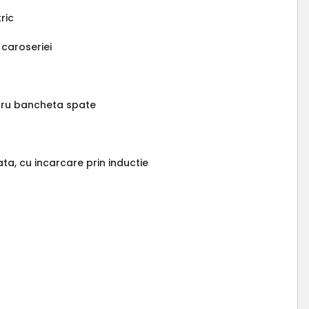
tric
 caroseriei
ntru bancheta spate
ta, cu incarcare prin inductie