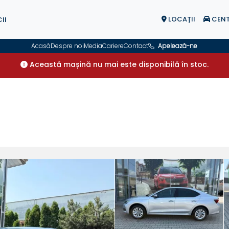
LOCAŢII
CENT
II
Acasă
Despre noi
Media
Cariere
Contact
Apelează-ne
Această mașină nu mai este disponibilă în stoc.