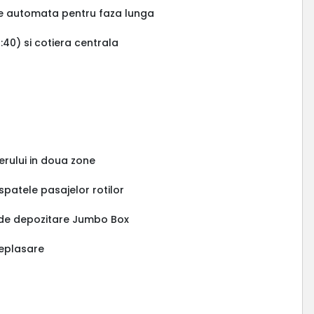
are automata pentru faza lunga
40) si cotiera centrala
erului in doua zone
spatele pasajelor rotilor
t de depozitare Jumbo Box
deplasare