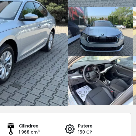
Cilindree
Putere
3
1.968 cm
150 CP