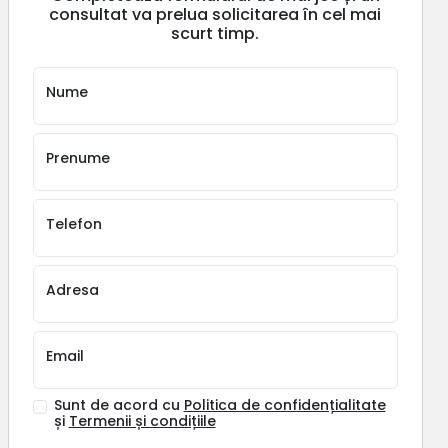
consultat va prelua solicitarea în cel mai
scurt timp.
Nume
Prenume
Telefon
Adresa
Email
Sunt de acord cu
Politica de confidențialitate
și
Termenii și condițiile