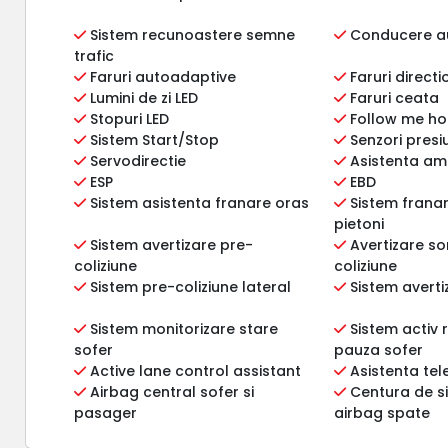
Sistem recunoastere semne
Conducere 
trafic
Faruri autoadaptive
Faruri directi
Lumini de zi LED
Faruri ceata
Stopuri LED
Follow me h
Sistem Start/Stop
Senzori presiu
Servodirectie
Asistenta am
ESP
EBD
Sistem asistenta franare oras
Sistem frana
pietoni
Sistem avertizare pre-
Avertizare s
coliziune
coliziune
Sistem pre-coliziune lateral
Sistem averti
Sistem monitorizare stare
Sistem activ
sofer
pauza sofer
Active lane control assistant
Asistenta tel
Airbag central sofer si
Centura de s
pasager
airbag spate