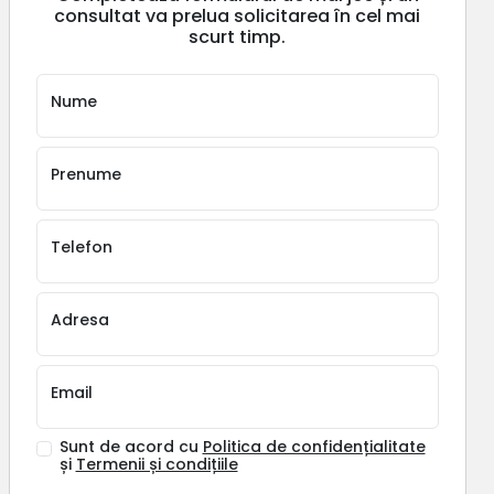
consultat va prelua solicitarea în cel mai
scurt timp.
Nume
Prenume
Telefon
Adresa
Email
Sunt de acord cu
Politica de confidențialitate
și
Termenii și condițiile