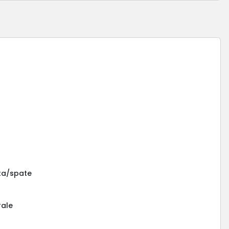
ata/spate
a
rale