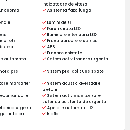
indicatoare de viteza
autonoma
Asistenta faza lunga
onale
Lumini de zi
Faruri ceata LED
ome
Iluminare interioara LED
ne roti
Frana parcare electrica
buteiaj
ABS
Franare asistata
re automata
Sistem activ franare urgenta
onora pre-
Sistem pre-coliziune spate
zare marsarier
Sistem acustic avertizare
pietoni
 recomandare
Sistem activ monitorizare
sofer cu asistenta de urgenta
efonica urgenta
Apelare automata 112
iguranta cu
Isofix