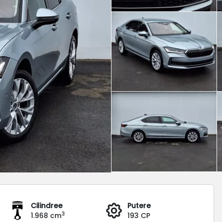
Cilindree
Putere
3
1.968 cm
193 CP