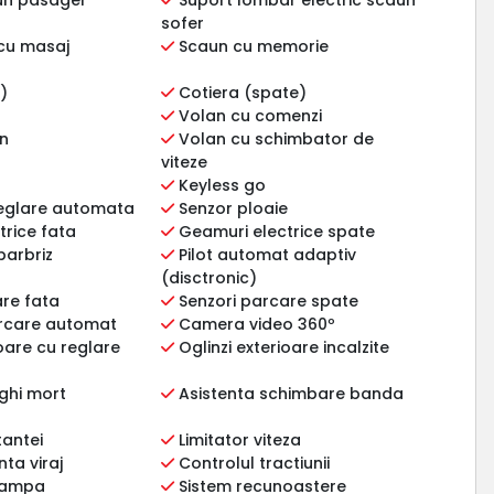
sofer
cu masaj
Scaun cu memorie
)
Cotiera (spate)
Volan cu comenzi
an
Volan cu schimbator de
viteze
Keyless go
reglare automata
Senzor ploaie
rice fata
Geamuri electrice spate
parbriz
Pilot automat adaptiv
(disctronic)
re fata
Senzori parcare spate
rcare automat
Camera video 360º
ioare cu reglare
Oglinzi exterioare incalzite
ghi mort
Asistenta schimbare banda
tantei
Limitator viteza
ta viraj
Controlul tractiunii
 rampa
Sistem recunoastere