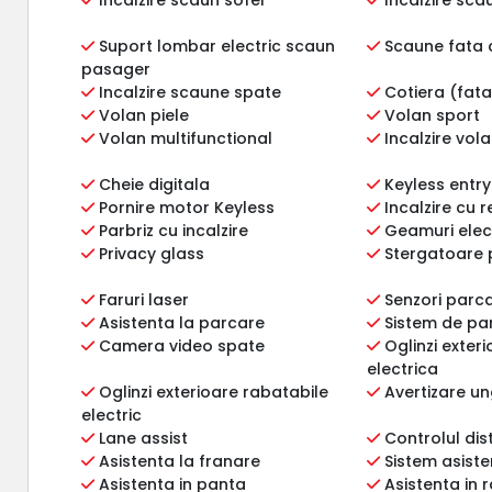
Suport lombar electric scaun
Scaune fata 
pasager
Incalzire scaune spate
Cotiera (fata
Volan piele
Volan sport
Volan multifunctional
Incalzire vol
Cheie digitala
Keyless entry
Pornire motor Keyless
Incalzire cu 
Parbriz cu incalzire
Geamuri elect
Privacy glass
Stergatoare 
Faruri laser
Senzori parca
Asistenta la parcare
Sistem de pa
Camera video spate
Oglinzi exter
electrica
Oglinzi exterioare rabatabile
Avertizare un
electric
Lane assist
Controlul dis
Asistenta la franare
Sistem asisten
Asistenta in panta
Asistenta in