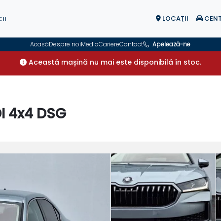
LOCAŢII
CENT
II
Acasă
Despre noi
Media
Cariere
Contact
Apelează-ne
Această mașină nu mai este disponibilă în stoc.
DI 4x4 DSG