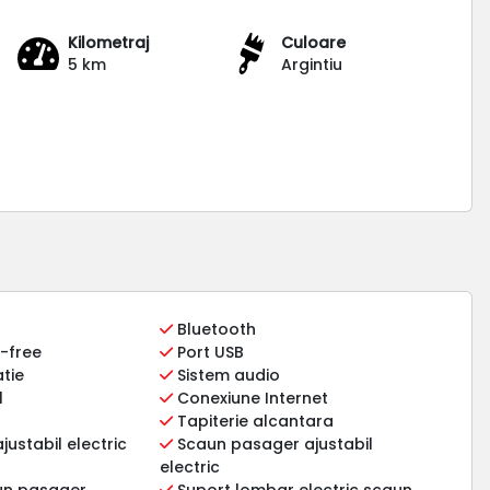
Kilometraj
Culoare
5 km
Argintiu
Bluetooth
-free
Port USB
tie
Sistem audio
l
Conexiune Internet
Tapiterie alcantara
justabil electric
Scaun pasager ajustabil
electric
aun pasager
Suport lombar electric scaun