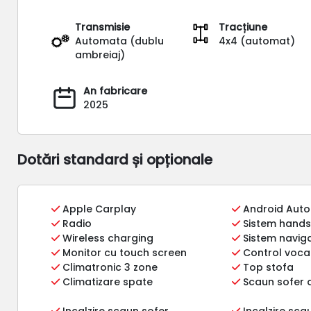
Transmisie
Tracțiune
Automata (dublu
4x4 (automat)
ambreiaj)
An fabricare
2025
Dotări standard și opționale
Apple Carplay
Android Auto
Radio
Sistem hands
Wireless charging
Sistem naviga
Monitor cu touch screen
Control voca
Climatronic 3 zone
Top stofa
Climatizare spate
Scaun sofer a
Incalzire scaun sofer
Incalzire sc