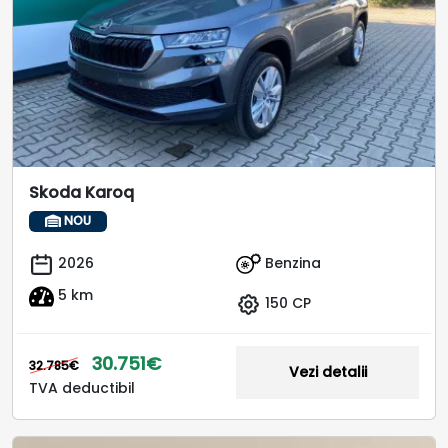
Skoda Karoq
NOU
Benzina
2026
5 km
150 CP
30.751€
32.785€
Vezi detalii
TVA deductibil