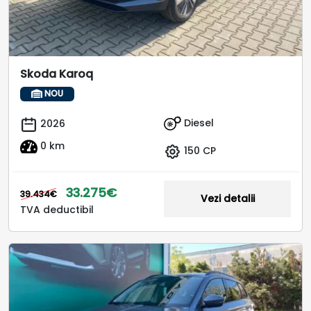
Skoda Karoq
NOU
Diesel
2026
0 km
150 CP
33.275€
39.434€
Vezi detalii
TVA deductibil