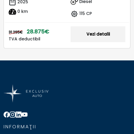
Diesel
2025
0 km
115 CP
28.875€
31.295€
Vezi detalii
TVA deductibil
INFORMAŢII