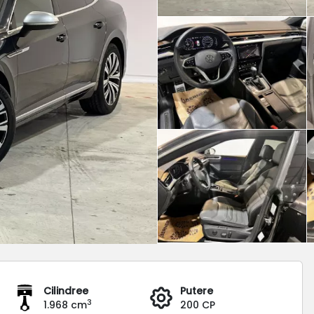
Cilindree
Putere
3
1.968 cm
200 CP