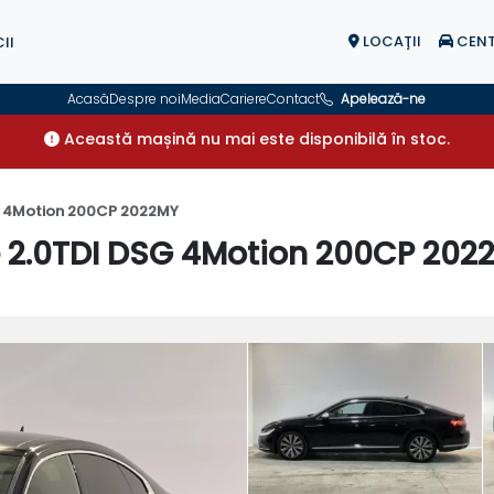
LOCAŢII
CENT
II
Acasă
Despre noi
Media
Cariere
Contact
Apelează-ne
Această mașină nu mai este disponibilă în stoc.
G 4Motion 200CP 2022MY
 2.0TDI DSG 4Motion 200CP 202