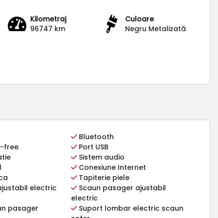
Kilometraj
Culoare
96747 km
Negru Metalizată
Bluetooth
-free
Port USB
tie
Sistem audio
l
Conexiune Internet
ica
Tapiterie piele
justabil electric
Scaun pasager ajustabil
electric
aun pasager
Suport lombar electric scaun