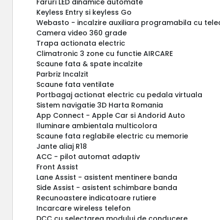
Faruri LED dinamice automate
Keyless Entry si keyless Go
Webasto - incalzire auxiliara programabila cu te
Camera video 360 grade
Trapa actionata electric
Climatronic 3 zone cu functie AIRCARE
Scaune fata & spate incalzite
Parbriz Incalzit
Scaune fata ventilate
Portbagaj actionat electric cu pedala virtuala
Sistem navigatie 3D Harta Romania
App Connect - Apple Car si Andorid Auto
Iluminare ambientala multicolora
Scaune fata reglabile electric cu memorie
Jante aliaj R18
ACC - pilot automat adaptiv
Front Assist
Lane Assist - asistent mentinere banda
Side Assist - asistent schimbare banda
Recunoastere indicatoare rutiere
Incarcare wireless telefon
DCC cu selectarea modului de conducere