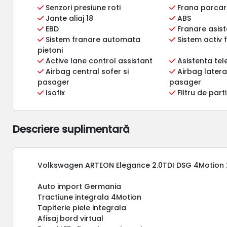
Senzori presiune roti
Frana parcare
Jante aliaj 18
ABS
EBD
Franare asis
Sistem franare automata
Sistem activ 
pietoni
Active lane control assistant
Asistenta tel
Airbag central sofer si
Airbag lateral
pasager
pasager
Isofix
Filtru de part
Descriere suplimentară
Volkswagen ARTEON Elegance 2.0TDI DSG 4Motion
Auto import Germania
Tractiune integrala 4Motion
Tapiterie piele integrala
Afisaj bord virtual