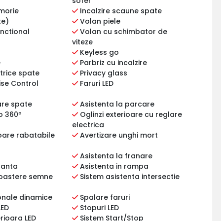
sofer
morie
Incalzire scaune spate
te)
Volan piele
nctional
Volan cu schimbator de
viteze
Keyless go
e
Parbriz cu incalzire
trice spate
Privacy glass
ise Control
Faruri LED
are spate
Asistenta la parcare
o 360º
Oglinzi exterioare cu reglare
electrica
ioare rabatabile
Avertizare unghi mort
Asistenta la franare
panta
Asistenta in rampa
oastere semne
Sistem asistenta intersectie
ionale dinamice
Spalare faruri
LED
Stopuri LED
erioara LED
Sistem Start/Stop