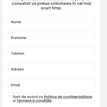
consultat va prelua solicitarea în cel mai
scurt timp.
Nume
Prenume
Telefon
Adresa
Email
Sunt de acord cu
Politica de confidențialitate
și
Termenii și condițiile