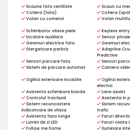
Scaune fata ventilate
Scaun cu me
Cotiera (fata)
Cotiera (spa
Volan cu comenzi
Volan multifu
Schimbator viteze piele
Keyless entry
Incalzire auxiliara
Senzor ploai
Geamuri electrice fata
Geamuri elec
Stergatoare parbriz
Adaptive Cru
Predictive
Senzori parcare fata
Senzori parc
Sistem de parcare automat
Camera vide
Oglinzi exterioare incalzite
Oglinzi exter
electric
Asistenta schimbare banda
Lane assist
Controlul tractiunii
Asistenta in 
Sistem recunoastere
Sistem recun
indicatoare de viteza
trafic
Asistenta faza lunga
Faruri direct
Lumini de zi LED
Faruri ceata 
Follow me home
Iluminare int