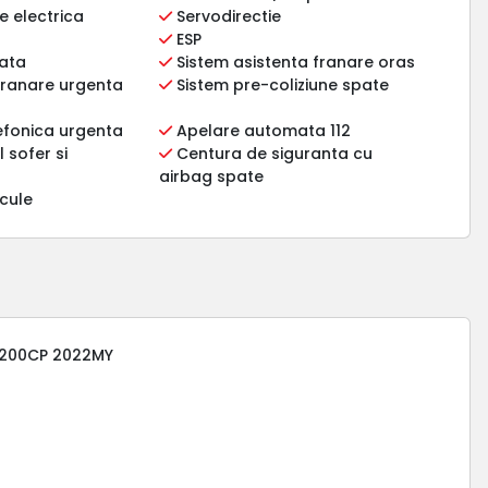
 electrica
Servodirectie
ESP
tata
Sistem asistenta franare oras
franare urgenta
Sistem pre-coliziune spate
efonica urgenta
Apelare automata 112
 sofer si
Centura de siguranta cu
airbag spate
icule
 200CP 2022MY